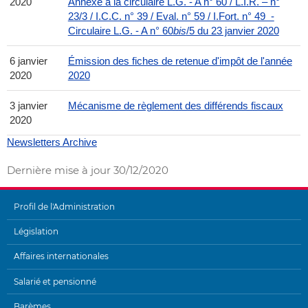
2020
Annexe à la circulaire L.G. - A n° 60 / L.I.R. – n°
23/3 / I.C.C. n° 39 / Eval. n° 59 / I.Fort. n° 49 -
Circulaire L.G. - A n° 60
bis
/5 du 23 janvier 2020
6 janvier
Émission des fiches de retenue d'impôt de l'année
2020
2020
3 janvier
Mécanisme de règlement des différends fiscaux
2020
Newsletters Archive
Dernière mise à jour
30/12/2020
Profil de l'Administration
MENU
Législation
DE
Affaires internationales
NAVIGATION
Salarié et pensionné
Barèmes