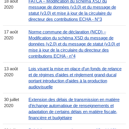
18 août
FATCA – Modification du schéma XSD du
2020
message de données (v3.0) et du message de
statut (v3.0) et mise à jour de la circulaire du
directeur des contributions ECHA - N°3
17 août
Norme commune de déclaration (NCD) –
2020
Modification du schéma XSD du message de
données (v2.0) et du message de statut (v3.0) et
mise à jour de la circulaire du directeur des
contributions ECHA - n°4
13 août
Lois visant la mise en place d’un fonds de relance
2020
et de régimes d’aides et règlement grand-ducal
portant introduction d’aides à la production
audiovisuelle
30 juillet
Extension des délais de transmission en matière
2020
d’échange automatique de renseignements et
adaptation de certains délais en matière fiscale,
financière et budgétaire