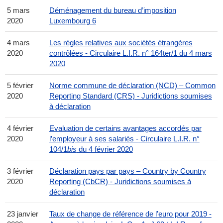
5 mars
Déménagement du bureau d’imposition
2020
Luxembourg 6
4 mars
Les règles relatives aux sociétés étrangères
2020
contrôlées - Circulaire L.I.R. n° 164ter/1 du 4 mars
2020
5 février
Norme commune de déclaration (NCD) – Common
2020
Reporting Standard (CRS) - Juridictions soumises
à déclaration
4 février
Evaluation de certains avantages accordés par
2020
l’employeur à ses salariés -
Circulaire L.I.R. n°
104/1
bis
du 4 février 2020
3 février
Déclaration pays par pays – Country by Country
2020
Reporting (CbCR) - Juridictions soumises à
déclaration
23 janvier
Taux de change de référence de l’euro pour 2019 -