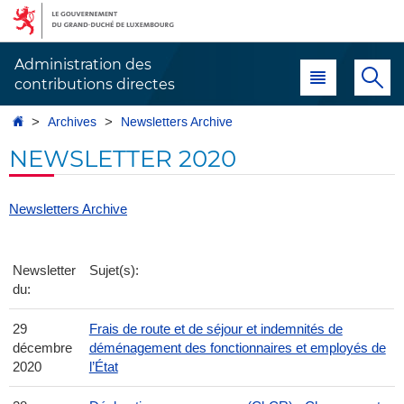
Aller
Aller
à
au
la
contenu
Administration des
Menu principal
Re
navigation
contributions directes
Accueil
Archives
Newsletters Archive
NEWSLETTER 2020
Newsletters Archive
Newsletter
Sujet(s):
du:
29
Frais de route et de séjour et indemnités de
décembre
déménagement des fonctionnaires et employés de
2020
l’État