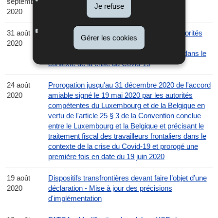
septembre
pension (ECSP) pour l'année fiscale 2020
Je refuse
2020
31 août
Signature d’un accord amiable entre les autorités
Gérer les cookies
2020
du Luxembourg et de la France précisant le
traitement fiscal des travailleurs frontaliers dans le
contexte de la crise du Covid-19
24 août
Prorogation jusqu'au 31 décembre 2020 de l'accord
2020
amiable signé le 19 mai 2020 par les autorités
compétentes du Luxembourg et de la Belgique en
vertu de l'article 25 § 3 de la Convention conclue
entre le Luxembourg et la Belgique et précisant le
traitement fiscal des travailleurs frontaliers dans le
contexte de la crise du Covid-19 et prorogé une
première fois en date du 19 juin 2020
19 août
Dispositifs transfrontières devant faire l’objet d’une
2020
déclaration - Mise à jour des précisions
d'implémentation