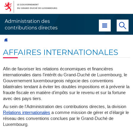
Aller
Aller
à
au
la
contenu
Administration des
Menu principal
Re
navigation
contributions directes
Accueil
AFFAIRES INTERNATIONALES
Afin de favoriser les relations économiques et financières
internationales dans l'intérêt du Grand-Duché de Luxembourg, le
Gouvernement luxembourgeois négocie des conventions
bilatérales tendant à éviter les doubles impositions et à prévenir la
fraude fiscale en matière d'impôts sur le revenu et sur la fortune
avec des pays tiers.
Au sein de l'Administration des contributions directes, la division
Relations internationales
a comme mission de gérer et d'élargir le
réseau des conventions conclues par le Grand-Duché de
Luxembourg.