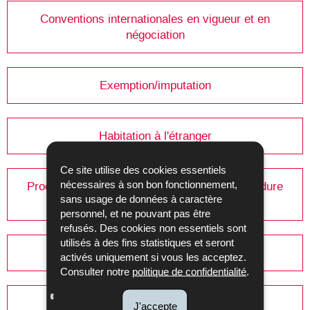
Conventions internationales en vigueur et en
négociation
Exemption/imputation
Habitation à l'étranger
Ce site utilise des cookies essentiels
nécessaires à son bon fonctionnement,
Procédure amiable - Mutual agreement procedure
sans usage de données à caractère
(MAP)
personnel, et ne pouvant pas être
refusés. Des cookies non essentiels sont
utilisés à des fins statistiques et seront
Transport international
activés uniquement si vous les acceptez.
Consulter notre
politique de confidentialité
.
Organismes de placement collectif (OPC)
J'accepte