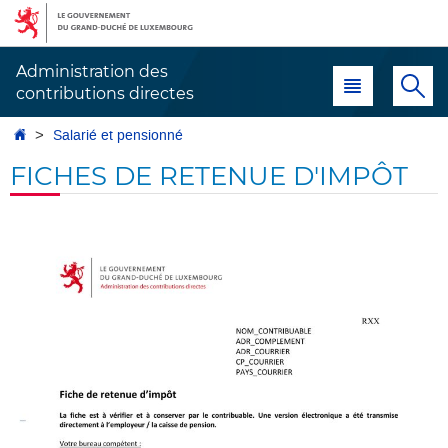
Aller
Aller
à
au
la
contenu
Administration des
Menu principal
Re
navigation
contributions directes
Accueil
Salarié et pensionné
FICHES DE RETENUE D'IMPÔT