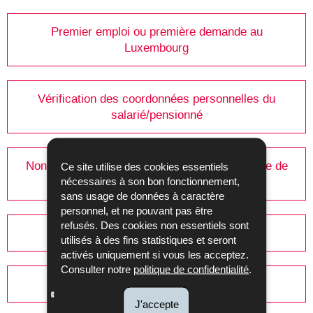
Premier emploi ou première demande au
Luxembourg
Vérification des coordonnées personnelles du
salarié/pensionné
Non réception, perte ou modification de la fiche de
Ce site utilise des cookies essentiels
retenue d'impôt
nécessaires à son bon fonctionnement,
sans usage de données à caractère
personnel, et ne pouvant pas être
refusés. Des cookies non essentiels sont
Bureaux RTS compétents
utilisés à des fins statistiques et seront
activés uniquement si vous les acceptez.
Consulter notre
politique de confidentialité
.
Fiche(s) principale et additionnelle(s)
J'accepte