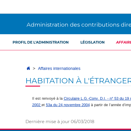
Aller
Aller
à
au
la
contenu
navigation
Administration des contributions dir
PROFIL DE L'ADMINISTRATION
LÉGISLATION
AFFAIR
Accueil
Affaires internationales
HABITATION À L'ÉTRANGE
Il est renvoyé à la
Circulaire L.G.-Conv. D.I. - n° 53 du 1
2002
et
53a du 24 novembre 2004
à partir de l’année d’im
Dernière mise à jour
06/03/2018