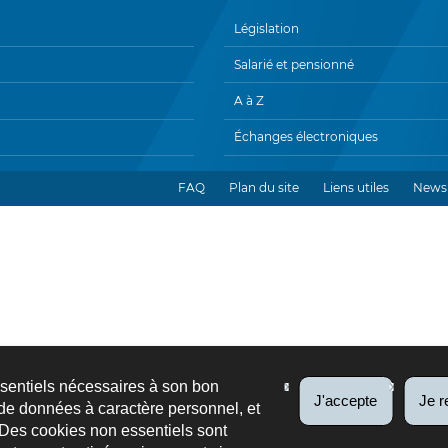
Législation
Salarié et pensionné
A à Z
Échanges électroniques
FAQ
Plan du site
Liens utiles
Newsl
ssentiels nécessaires à son bon
J'accepte
Je r
de données à caractère personnel, et
 Des cookies non essentiels sont