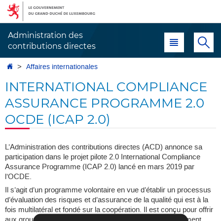
Aller
Aller
à
au
la
contenu
Administration des
Menu principal
Re
navigation
contributions directes
Accueil
Affaires internationales
INTERNATIONAL COMPLIANCE
ASSURANCE PROGRAMME 2.0
OCDE (ICAP 2.0)
L’Administration des contributions directes (ACD) annonce sa
participation dans le projet pilote 2.0 International Compliance
Assurance Programme (ICAP 2.0) lancé en mars 2019 par
l’OCDE.
Il s’agit d’un programme volontaire en vue d’établir un processus
d’évaluation des risques et d’assurance de la qualité qui est à la
fois multilatéral et fondé sur la coopération. Il est conçu pour offrir
aux groupes multinationaux disposés à s’engager activement,