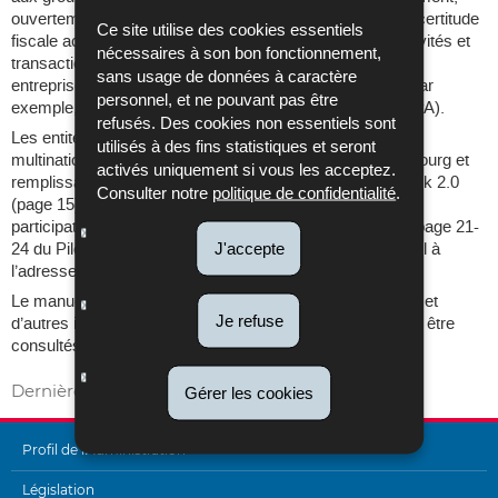
ouvertement et de manière totalement transparente une certitude
Ce site utilise des cookies essentiels
fiscale accrue en ce qui concerne certaines de leurs activités et
nécessaires à son bon fonctionnement,
transactions. ICAP n'offre pas de sécurité juridique à une
sans usage de données à caractère
entreprise multinationale, comme cela peut être le cas, par
personnel, et ne pouvant pas être
exemple, dans le cadre d'un accord de prix préalable (APA).
refusés. Des cookies non essentiels sont
Les entités mères ultimes d’un Groupe d’entreprises
utilisés à des fins statistiques et seront
multinationales résidentes à des fins fiscales au Luxembourg et
activés uniquement si vous les acceptez.
remplissant les conditions décrites dans le Pilot Handbook 2.0
Consulter notre
politique de confidentialité
.
(page 15) peuvent soumettre leur candidature pour une
participation volontaire au ICAP 2.0 (« pre-entry stage » page 21-
J'accepte
24 du Pilot Handbook 2.0) jusqu’au 31 mai 2019 par email à
l’adresse suivante : ICAP@co.etat.lu.
Le manuel ICAP 2.0, la liste des juridictions participantes et
Je refuse
d’autres informations utiles relatives à l’ICAP 2.0 peuvent être
consultés
sur le site de l’OCDE
.
Dernière mise à jour
13/05/2022
Gérer les cookies
Profil de l'Administration
Législation