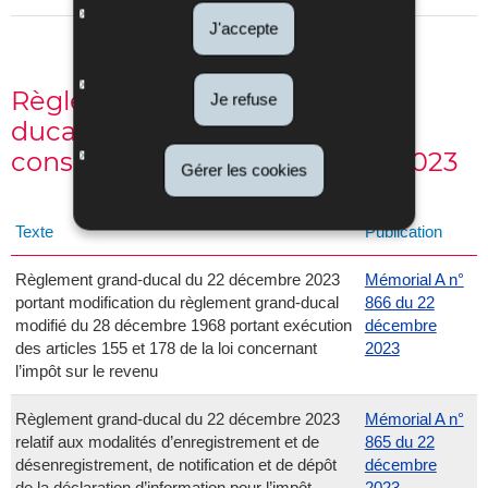
J'accepte
Règlements et arrêtés grand-
Je refuse
ducaux, du Gouvernement en
conseil et ministériels pris en 2023
Gérer les cookies
Texte
Publication
Règlement grand-ducal du 22 décembre 2023
Mémorial A n°
portant modification du règlement grand-ducal
866 du 22
modifié du 28 décembre 1968 portant exécution
décembre
des articles 155 et 178 de la loi concernant
2023
l’impôt sur le revenu
Règlement grand-ducal du 22 décembre 2023
Mémorial A n°
relatif aux modalités d’enregistrement et de
865 du 22
désenregistrement, de notification et de dépôt
décembre
de la déclaration d’information pour l’impôt
2023