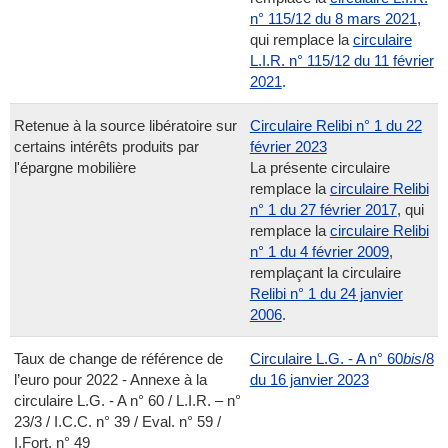
n° 115/12 du 8 mars 2021
,
qui remplace la
circulaire
L.I.R. n° 115/12 du 11 février
2021
.
Retenue à la source libératoire sur
Circulaire Relibi n° 1 du 22
certains intérêts produits par
février 2023
l'épargne mobilière
La présente circulaire
remplace la
circulaire Relibi
n° 1 du 27 février 2017
, qui
remplace la
circulaire Relibi
n° 1 du 4 février 2009
,
remplaçant la circulaire
Relibi n° 1 du 24 janvier
2006
.
Taux de change de référence de
Circulaire L.G. - A n° 60
bis
/8
l’euro pour 2022 - Annexe à la
du 16 janvier 2023
circulaire L.G. - A n° 60 / L.I.R. – n°
23/3 / I.C.C. n° 39 / Eval. n° 59 /
I.Fort. n° 49