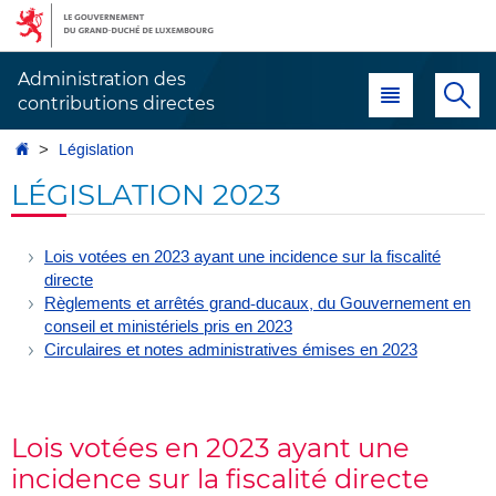
Aller
Aller
à
au
la
contenu
Administration des
Menu principal
Re
navigation
contributions directes
Accueil
Législation
LÉGISLATION 2023
Lois votées en 2023 ayant une incidence sur la fiscalité
directe
Règlements et arrêtés grand-ducaux, du Gouvernement en
conseil et ministériels pris en 2023
Circulaires et notes administratives émises en 2023
Lois votées en 2023 ayant une
incidence sur la fiscalité directe