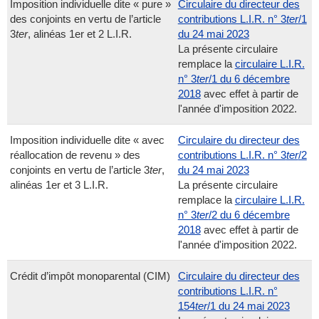
Imposition individuelle dite « pure »
Circulaire du directeur des
des conjoints en vertu de l’article
contributions L.I.R. n° 3
ter
/1
3
ter
, alinéas 1er et 2 L.I.R.
du 24 mai 2023
La présente circulaire
remplace la
circulaire L.I.R.
n° 3
ter
/1 du 6 décembre
2018
avec effet à partir de
l'année d'imposition 2022.
Imposition individuelle dite « avec
Circulaire du directeur des
réallocation de revenu » des
contributions L.I.R. n° 3
ter
/2
conjoints en vertu de l’article 3
ter
,
du 24 mai 2023
alinéas 1er et 3 L.I.R.
La présente circulaire
remplace la
circulaire L.I.R.
n° 3
ter
/2 du 6 décembre
2018
avec effet à partir de
l'année d'imposition 2022.
Crédit d’impôt monoparental (CIM)
Circulaire du directeur des
contributions L.I.R. n°
154
ter
/1 du 24 mai 2023