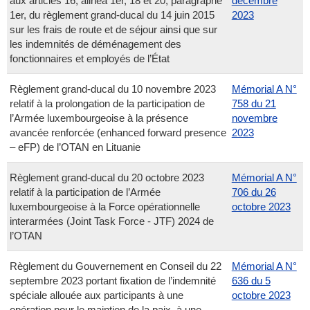
aux articles 16, alinéa 1er, 18 et 20, paragraphe
décembre
1er, du règlement grand-ducal du 14 juin 2015
2023
sur les frais de route et de séjour ainsi que sur
les indemnités de déménagement des
fonctionnaires et employés de l’État
Règlement grand-ducal du 10 novembre 2023
Mémorial A N°
relatif à la prolongation de la participation de
758 du 21
l’Armée luxembourgeoise à la présence
novembre
avancée renforcée (enhanced forward presence
2023
– eFP) de l’OTAN en Lituanie
Règlement grand-ducal du 20 octobre 2023
Mémorial A N°
relatif à la participation de l’Armée
706 du 26
luxembourgeoise à la Force opérationnelle
octobre 2023
interarmées (Joint Task Force - JTF) 2024 de
l’OTAN
Règlement du Gouvernement en Conseil du 22
Mémorial A N°
septembre 2023 portant fixation de l’indemnité
636 du 5
spéciale allouée aux participants à une
octobre 2023
opération pour le maintien de la paix, à une