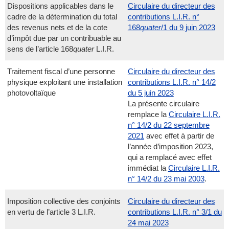
Dispositions applicables dans le
Circulaire du directeur des
cadre de la détermination du total
contributions L.I.R. n°
des revenus nets et de la cote
168
quater
/1 du 9 juin 2023
d’impôt due par un contribuable au
sens de l’article 168
quater
L.I.R.
Traitement fiscal d’une personne
Circulaire du directeur des
physique exploitant une installation
contributions L.I.R. n° 14/2
photovoltaïque
du 5 juin 2023
La présente circulaire
remplace la
Circulaire L.I.R.
n° 14/2 du 22 septembre
2021
avec effet à partir de
l’année d’imposition 2023,
qui a remplacé avec effet
immédiat la
Circulaire L.I.R.
n° 14/2 du 23 mai 2003
.
Imposition collective des conjoints
Circulaire du directeur des
en vertu de l’article 3 L.I.R.
contributions L.I.R. n° 3/1 du
24 mai 2023