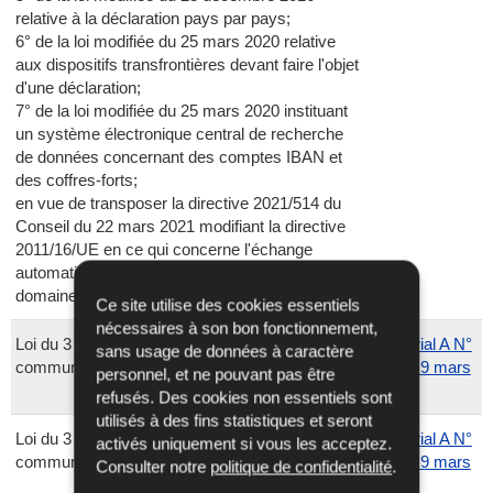
relative à la déclaration pays par pays;
6° de la loi modifiée du 25 mars 2020 relative
aux dispositifs transfrontières devant faire l'objet
d'une déclaration;
7° de la loi modifiée du 25 mars 2020 instituant
un système électronique central de recherche
de données concernant des comptes IBAN et
des coffres-forts;
en vue de transposer la directive 2021/514 du
Conseil du 22 mars 2021 modifiant la directive
2011/16/UE en ce qui concerne l'échange
automatique et obligatoire d'informations dans le
domaine fiscal
Ce site utilise des cookies essentiels
nécessaires à son bon fonctionnement,
Loi du 3 mars 2023 portant fusion des
Mémorial A N°
sans usage de données à caractère
communes de Bous et de Waldbredimus
117 du 9 mars
personnel, et ne pouvant pas être
2023
refusés. Des cookies non essentiels sont
utilisés à des fins statistiques et seront
Loi du 3 mars 2023 portant fusion des
Mémorial A N°
activés uniquement si vous les acceptez.
communes de Grosbous et de Wahl
115 du 9 mars
Consulter notre
politique de confidentialité
.
2023