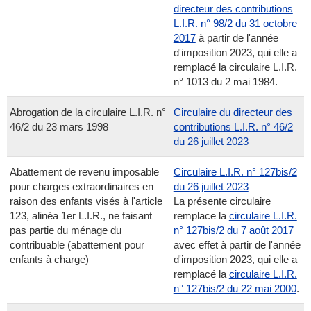
directeur des contributions
L.I.R. n° 98/2 du 31 octobre
2017
à partir de l'année
d'imposition 2023, qui elle a
remplacé la circulaire L.I.R.
n° 1013 du 2 mai 1984.
Abrogation de la circulaire L.I.R. n°
Circulaire du directeur des
46/2 du 23 mars 1998
contributions L.I.R. n° 46/2
du 26 juillet 2023
Abattement de revenu imposable
Circulaire L.I.R. n° 127bis/2
pour charges extraordinaires en
du 26 juillet 2023
raison des enfants visés à l'article
La présente circulaire
123, alinéa 1er L.I.R., ne faisant
remplace la
circulaire L.I.R.
pas partie du ménage du
n° 127bis/2 du 7 août 2017
contribuable (abattement pour
avec effet à partir de l'année
enfants à charge)
d'imposition 2023, qui elle a
remplacé la
circulaire L.I.R.
n° 127bis/2 du 22 mai 2000
.