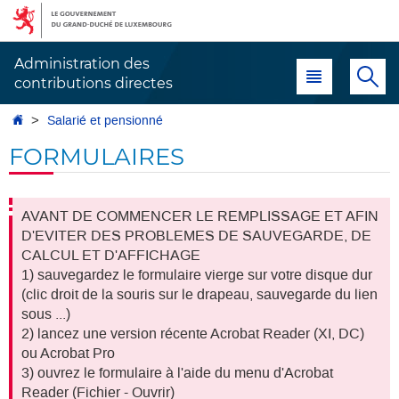
Aller
Aller
à
au
la
contenu
Administration des
Menu principal
Re
navigation
contributions directes
Accueil
Salarié et pensionné
FORMULAIRES
AVANT DE COMMENCER LE REMPLISSAGE ET AFIN
D'EVITER DES PROBLEMES DE SAUVEGARDE, DE
CALCUL ET D'AFFICHAGE
1) sauvegardez le formulaire vierge sur votre disque dur
(clic droit de la souris sur le drapeau, sauvegarde du lien
sous ...)
2) lancez une version récente Acrobat Reader (XI, DC)
ou Acrobat Pro
3) ouvrez le formulaire à l'aide du menu d'Acrobat
Reader (Fichier - Ouvrir)