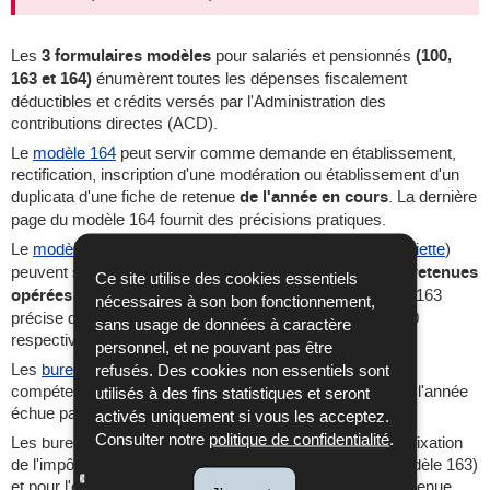
Les
3 formulaires modèles
pour salariés et pensionnés
(100,
163 et 164)
énumèrent toutes les dépenses fiscalement
déductibles et crédits versés par l'Administration des
contributions directes (ACD).
Le
modèle 164
peut servir comme demande en établissement,
rectification, inscription d'une modération ou établissement d'un
duplicata d'une fiche de retenue
de l'année en cours
. La dernière
page du modèle 164 fournit des précisions pratiques.
Le
modèle 163
(
décompte annuel
) ou le
modèle 100
(
assiette
)
peuvent servir comme demande en
régularisation des retenues
Ce site utilise des cookies essentiels
opérées de l'année échue
. La dernière page du modèle 163
nécessaires à son bon fonctionnement,
précise quels contribuables doivent remplir le modèle 100
sans usage de données à caractère
respectivement 163.
personnel, et ne pouvant pas être
Les
bureaux d'imposition pour personnes physiques
sont
refusés. Des cookies non essentiels sont
compétents pour le contrôle et la fixation de l'impôt dû de l'année
utilisés à des fins statistiques et seront
échue par voie d'assiette (modèle 100).
activés uniquement si vous les acceptez.
Consulter notre
politique de confidentialité
.
Les bureaux RTS sont compétents pour le contrôle et la fixation
de l'impôt dû de l'année échue par décompte annuel (modèle 163)
et pour l'établissement et la modification des fiches de retenue