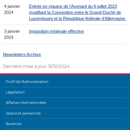
4 janvier
Entrée en vigueur de l’Avenant du 6 juillet 2023
2024
modifiant la Convention entre le Grand-Duché de
Luxembourg et la République fédérale d’Allemagne.
3 janvier
Imposition minimale effective
2024
Newsletters Archive
Dernière mise à jour
31/12/2024
Profil de l'Administration
MENU
Législation
DE
Affaires internationales
NAVIGATION
Salarié et pensionné
Barèmes