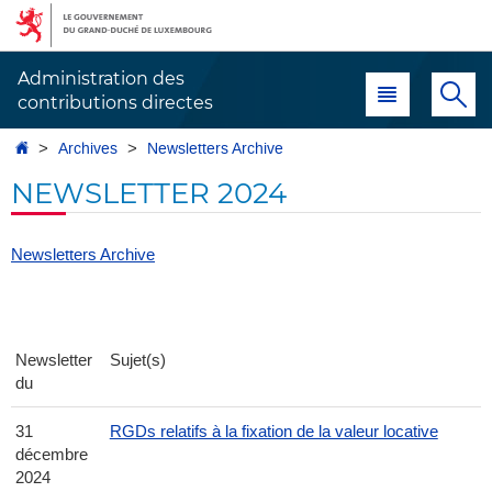
Aller
Aller
à
au
la
contenu
Administration des
Menu principal
Re
navigation
contributions directes
Accueil
Archives
Newsletters Archive
NEWSLETTER 2024
Newsletters Archive
Newsletter
Sujet(s)
du
31
RGDs relatifs à la fixation de la valeur locative
décembre
2024