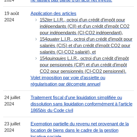
19 août
Application des articles
2024
152
ter
L.I.R., octroi d’un crédit d’impôt pour
indépendants (CII) et d’un crédit d’impôt CO2
pour indépendants (CI-CO2 indépendant),
154
quater
L.I.R., octroi d’un crédit d’impôt pour
salariés (CIS) et d’un crédit d’impôt CO2 pour
salariés (CI-CO2 salarié), et
154
quinquies
L.I.R., octroi d’un crédit d’impôt
pour pensionnés (CIP) et d’un crédit d’impôt
CO2 pour pensionnés (CI-CO2 pensionné).
Volet imposition par voie d’assiette ou
régularisation par décompte annuel
24 juillet
Traitement fiscal d'une liquidation simplifiée ou
2024
dissolution sans liquidation conformément à l'article
1865
bis
du Code civil
23 juillet
Exemption partielle du revenu net provenant de la
2024
location de biens dans le cadre de la gestion
locative sociale