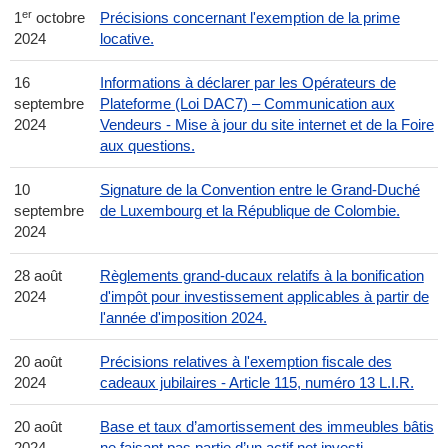
er
1
octobre
Précisions concernant l'exemption de la prime
2024
locative.
16
Informations à déclarer par les Opérateurs de
septembre
Plateforme (Loi DAC7) – Communication aux
2024
Vendeurs - Mise à jour du site internet et de la Foire
aux questions.
10
Signature de la Convention entre le Grand-Duché
septembre
de Luxembourg et la République de Colombie.
2024
28 août
Règlements grand-ducaux relatifs à la bonification
2024
d'impôt pour investissement applicables à partir de
l'année d'imposition 2024.
20 août
Précisions relatives à l'exemption fiscale des
2024
cadeaux jubilaires - Article 115, numéro 13 L.I.R.
20 août
Base et taux d’amortissement des immeubles bâtis
2024
ne faisant pas partie d’un actif net investi.