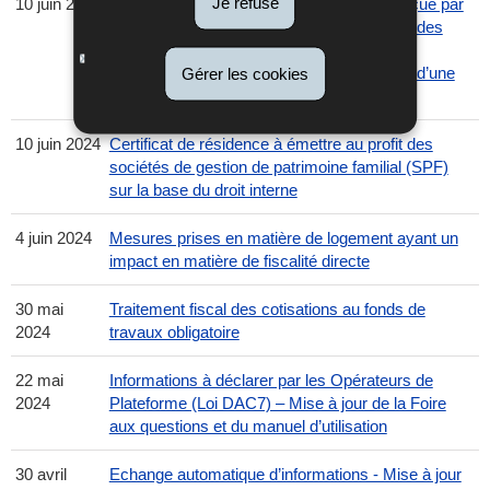
Je refuse
10 juin 2024
Nature de l’indemnité de congé politique reçue par
les membres de la Chambre des Députés, des
collèges échevinaux et des conseillers
communaux sans profession ou membres d’une
Gérer les cookies
profession indépendante
10 juin 2024
Certificat de résidence à émettre au profit des
sociétés de gestion de patrimoine familial (SPF)
sur la base du droit interne
4 juin 2024
Mesures prises en matière de logement ayant un
impact en matière de fiscalité directe
30 mai
Traitement fiscal des cotisations au fonds de
2024
travaux obligatoire
22 mai
Informations à déclarer par les Opérateurs de
2024
Plateforme (Loi DAC7) – Mise à jour de la Foire
aux questions et du manuel d’utilisation
30 avril
Echange automatique d’informations - Mise à jour