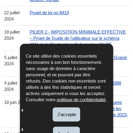
22 juillet
Projet de loi no 8414
2024
18 juillet
PILIER 2 - IMPOSITION MINIMALE EFFECTIVE
2024
– Projet de Guide de l’utilisateur sur le schéma
XML de la Déclaration d’information GloBE
Ce site utilise des cookies essentiels
5 juillet
Entrée en vigueur de la Convention entre le Grand-
nécessaires à son bon fonctionnement,
2024
Duché de Luxembourg et la République du
sans usage de données à caractère
Rwanda.
personnel, et ne pouvant pas être
refusés. Des cookies non essentiels sont
4 juillet
Précisions par rapport au Projet de Loi No 8388
utilisés à des fins statistiques et seront
2024
activés uniquement si vous les acceptez.
Consulter notre
politique de confidentialité
.
18 juin 2024
Echange automatique d’informations – Mesures
d’allègement transitoires en ce qui concerne les
J'accepte
TINs/NIFs américains introduites par la Note 2023-
11 de l’IRS.