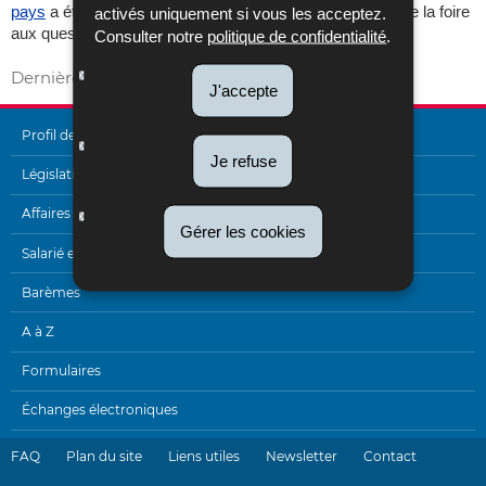
pays
a été mise à jour. Veuillez noter que le point 2.7.1. de la foire
activés uniquement si vous les acceptez.
aux questions a été modifié.
Consulter notre
politique de confidentialité
.
Dernière mise à jour
06/11/2024
J'accepte
Profil de l'Administration
Je refuse
MENU
Législation
DE
Affaires internationales
Gérer les cookies
NAVIGATION
Salarié et pensionné
Barèmes
A à Z
Formulaires
Échanges électroniques
FAQ
Plan du site
Liens utiles
Newsletter
Contact