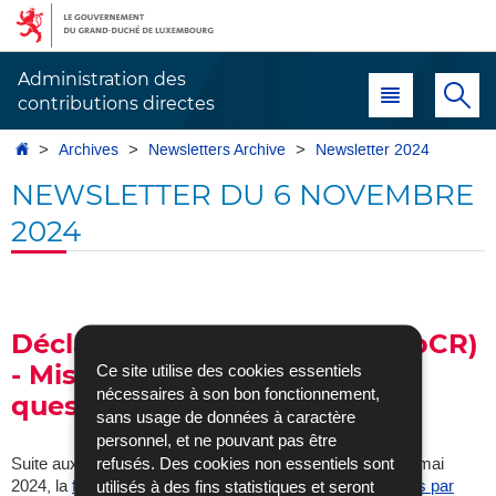
Aller
Aller
à
au
la
contenu
Administration des
Menu principal
Re
navigation
contributions directes
Accueil
Archives
Newsletters Archive
Newsletter 2024
NEWSLETTER DU 6 NOVEMBRE
2024
Déclaration pays par pays (CbCR)
- Mise à jour de la foire aux
Ce site utilise des cookies essentiels
nécessaires à son bon fonctionnement,
questions
sans usage de données à caractère
personnel, et ne pouvant pas être
refusés. Des cookies non essentiels sont
Suite aux nouvelles instructions publiées par l’OCDE en mai
2024, la
foire aux questions relatives à la déclaration pays par
utilisés à des fins statistiques et seront