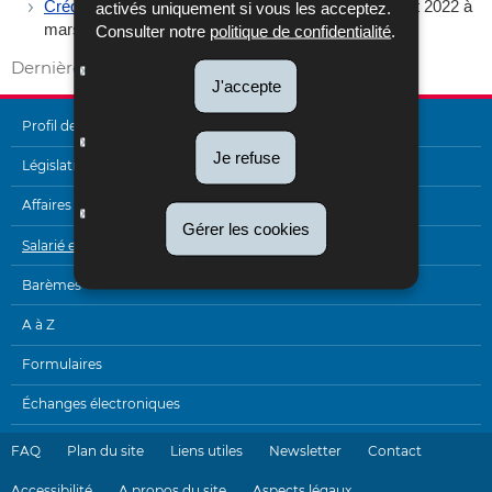
Crédit d'impôt énergie (CIE)
(pour la période de juillet 2022 à
activés uniquement si vous les acceptez.
mars 2023)
Consulter notre
politique de confidentialité
.
Dernière mise à jour
13/11/2025
J'accepte
Profil de l'Administration
Je refuse
MENU
Législation
DE
Affaires internationales
Gérer les cookies
NAVIGATION
Salarié et pensionné
Barèmes
A à Z
Formulaires
Échanges électroniques
FAQ
Plan du site
Liens utiles
Newsletter
Contact
Accessibilité
A propos du site
Aspects légaux