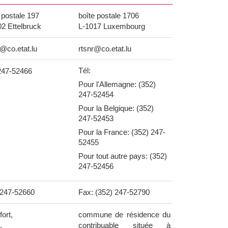
 postale 197
boîte postale 1706
02 Ettelbruck
L-1017 Luxembourg
t@co.etat.lu
rtsnr@co.etat.lu
Tél:
 247-52466
Pour l'Allemagne: (352)
247-52454
Pour la Belgique: (352)
247-52453
Pour la France: (352) 247-
52455
Pour tout autre pays: (352)
247-52456
 247-52660
Fax: (352) 247-52790
ort,
commune de résidence du
,
contribuable située à