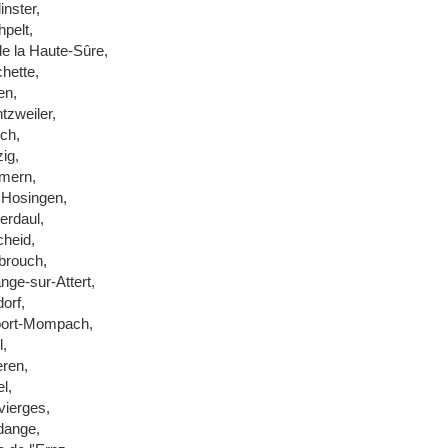
inster,
hpelt,
de la Haute-Sûre,
hette,
en,
tzweiler,
ch,
ig,
mern,
 Hosingen,
erdaul,
cheid,
rouch,
nge-sur-Attert,
orf,
ort-Mompach,
l,
eren,
l,
vierges,
dange,