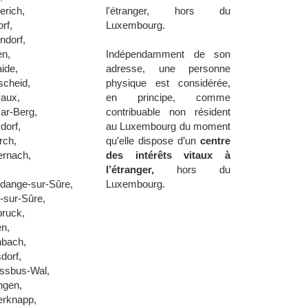
erich,
l'étranger, hors du
rf,
Luxembourg.
ndorf,
en,
Indépendamment de son
ide,
adresse, une personne
scheid,
physique est considérée,
vaux,
en principe, comme
ar-Berg,
contribuable non résident
dorf,
au Luxembourg du moment
rch,
qu’elle dispose d’un
centre
ernach,
des intérêts vitaux à
l’étranger,
hors du
ldange-sur-Sûre,
Luxembourg.
-sur-Sûre,
bruck,
en,
hbach,
dorf,
ssbus-Wal,
ngen,
erknapp,