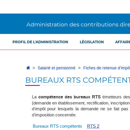
Aller
Aller
à
au
la
contenu
navigation
Administration des contributions dir
PROFIL DE L'ADMINISTRATION
LÉGISLATION
AFFAIR
Accueil
Salarié et pensionné
Fiches de retenue d'impô
BUREAUX RTS COMPÉTEN
La
compétence des bureaux RTS
émetteurs des 
(demande en établissement, rectification, inscripti
d’impôt pour lesquels la demande ne se fait pa
d’imposition concernée.
Bureaux RTS compétents
RTS 2