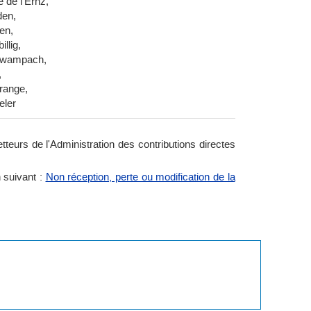
e de l'Ernz,
den,
en,
illig,
wampach,
,
range,
eler
teurs de l'Administration des contributions directes
n suivant :
Non réception, perte ou modification de la