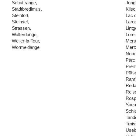
Schuttrange,
Jungl
Stadtbredimus,
Kiisc
Steinfort,
Lac 
Steinsel,
Laroc
Strassen,
Lintg
Walferdange,
Loren
Weiler-la-Tour,
Mers
Wormeldange
Mertz
Nom
Parc
Preiz
Püts
Ramb
Reda
Reisd
Rosp
Saeu
Schi
Tande
Trois
Usel