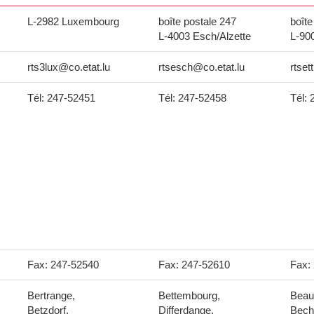
L-2982 Luxembourg
boîte postale 247
boîte
L-4003 Esch/Alzette
L-90
rts3lux@co.etat.lu
rtsesch@co.etat.lu
rtset
Tél: 247-52451
Tél: 247-52458
Tél:
Fax: 247-52540
Fax: 247-52610
Fax:
Bertrange,
Bettembourg,
Beauf
Betzdorf,
Differdange,
Bech