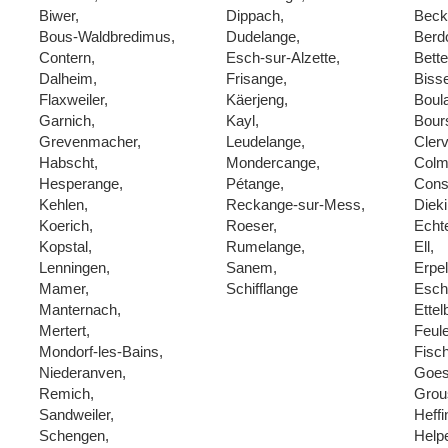
Biwer,
Dippach,
Beck
Bous-Waldbredimus,
Dudelange,
Berdo
Contern,
Esch-sur-Alzette,
Bette
Dalheim,
Frisange,
Biss
Flaxweiler,
Käerjeng,
Boula
Garnich,
Kayl,
Bour
Grevenmacher,
Leudelange,
Cler
Habscht,
Mondercange,
Colm
Hesperange,
Pétange,
Cons
Kehlen,
Reckange-sur-Mess,
Dieki
Koerich,
Roeser,
Echt
Kopstal,
Rumelange,
Ell,
Lenningen,
Sanem,
Erpe
Mamer,
Schifflange
Esch
Manternach,
Ettel
Mertert,
Feul
Mondorf-les-Bains,
Fisc
Niederanven,
Goes
Remich,
Grou
Sandweiler,
Heffi
Schengen,
Help