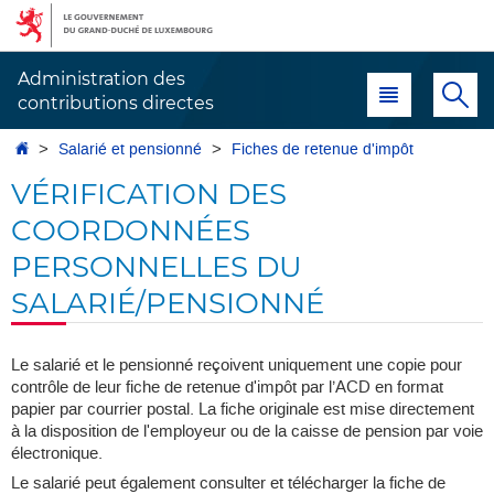
Aller
Aller
à
au
la
contenu
Administration des
Menu principal
Re
navigation
contributions directes
Accueil
Salarié et pensionné
Fiches de retenue d'impôt
VÉRIFICATION DES
COORDONNÉES
PERSONNELLES DU
SALARIÉ/PENSIONNÉ
Le salarié et le pensionné reçoivent uniquement une copie pour
contrôle de leur fiche de retenue d'impôt par l’ACD en format
papier par courrier postal. La fiche originale est mise directement
à la disposition de l'employeur ou de la caisse de pension par voie
électronique.
Le salarié peut également consulter et télécharger la fiche de