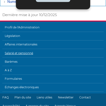
Numéro d'identification national - Création par l'ACD
Dernière mise à jour
10/12/2025
Profil de l'Administration
MENU
Législation
DE
Affaires internationales
NAVIGATION
Salarié et pensionné
Barèmes
A à Z
Formulaires
Échanges électroniques
FAQ
Plan du site
Liens utiles
Newsletter
Contact
Accessibilité
A propos du site
Aspects légaux