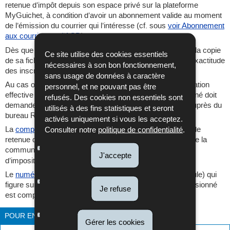
retenue d’impôt depuis son espace privé sur la plateforme
MyGuichet, à condition d’avoir un abonnement valide au moment
de l’émission du courrier qui l’intéresse (cf. sous
voir Abonnement
aux courriers de l’ACD
).
Dès que le salarié ou le pensionné est en possession de la copie
Ce site utilise des cookies essentiels
de sa fiche de retenue d'impôt, il doit la vérifier quant à l'exactitude
nécessaires à son bon fonctionnement,
des inscriptions y figurant.
sans usage de données à caractère
Au cas où les inscriptions ne correspondent pas à la situation
personnel, et ne pouvant pas être
effective à la date de la réception, le salarié ou le pensionné doit
refusés. Des cookies non essentiels sont
demander la rectification de la fiche de retenue d’impôt auprès du
utilisés à des fins statistiques et seront
bureau RTS émetteur.
activés uniquement si vous les acceptez.
La
compétence des bureaux RTS
émetteurs des fiches de
Consulter notre
politique de confidentialité
.
retenue d’impôt pour les salariés et pensionnés dépend de la
commune de résidence
du contribuable pendant l’année
J'accepte
d’imposition concernée.
Le
numéro d’identification national
(appelé encore matricule) qui
figure sur la fiche de retenue d’impôt du salarié ou du pensionné
Je refuse
est composé de 13 positions.
POUR EN SAVOIR PLUS
Gérer les cookies