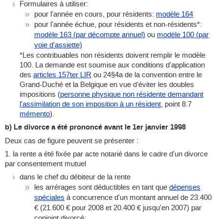
Formulaires à utiliser:
pour l'année en cours, pour résidents:
modèle 164
pour l'année échue, pour résidents et non-résidents*:
modèle 163 (par décompte annuel)
ou
modèle 100 (par
voie d'assiette)
*Les contribuables non résidents doivent remplir le modèle
100. La demande est soumise aux conditions d'application
des
articles 157ter LIR
ou 24§4a de la convention entre le
Grand-Duché et la Belgique en vue d’éviter les doubles
impositions (
personne physique non résidente demandant
l'assimilation de son imposition à un résident
, point 8.7
mémento
).
b) Le divorce a été prononcé avant le 1er janvier 1998
Deux cas de figure peuvent se présenter :
1. la rente a été fixée par acte notarié dans le cadre d'un divorce
par consentement mutuel
dans le chef du débiteur de la rente
les arrérages sont déductibles en tant que
dépenses
spéciales
à concurrence d'un montant annuel de 23.400
€ (21.600 € pour 2008 et 20.400 € jusqu'en 2007) par
conjoint divorcé;