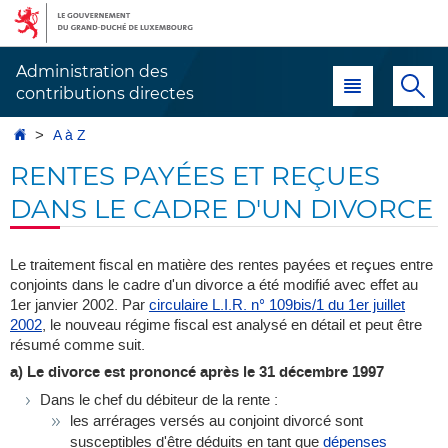
Aller
Aller
à
au
la
contenu
Administration des
Menu principal
Re
navigation
contributions directes
Accueil
A à Z
RENTES PAYÉES ET REÇUES
DANS LE CADRE D'UN DIVORCE
Le traitement fiscal en matière des rentes payées et reçues entre
conjoints dans le cadre d'un divorce a été modifié avec effet au
1er janvier 2002. Par
circulaire L.I.R. n° 109bis/1 du 1er juillet
2002
, le nouveau régime fiscal est analysé en détail et peut être
résumé comme suit.
a) Le divorce est prononcé après le 31 décembre 1997
Dans le chef du débiteur de la rente :
les arrérages versés au conjoint divorcé sont
susceptibles d'être déduits en tant que
dépenses