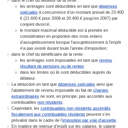
dans le chef du débiteur de la rente :
les arrérages sont déductibles en tant que
dépenses
spéciales
à concurrence d'un montant annuel de 23.400
€ (21.600 € pour 2008 et 20.400 € jusqu'en 2007) par
conjoint divorcé;
le montant maximal déductible est à prendre en
considération en proportion des mois entiers
d'assujettissement lorsque l'assujettissement à l'impôt
n'a pas existé durant toute l'année d'imposition;
dans le chef du bénéficiaire de la rente :
les arrérages sont imposables en tant que
revenu
résultant de pensions ou de rentes
dans les limites où ils sont déductibles auprès du
débiteur.
La déduction en tant que
dépenses spéciales
ainsi que
l'abattement de revenu imposable du fait de
charges
extraordinaires
ne sont, en principe, pas accordés aux
contribuables
non résidents
.
Cependant, les
contribuables non résidents assimilés
fiscalement aux contribuables résidents
peuvent s'en
prévaloir dans le cadre de l'
imposition par voie d'assiette
.
En matière de retenue d'impôt sur les salaires, le salarié