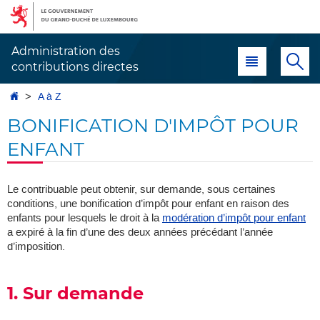
Aller
Aller
à
au
la
contenu
Administration des
Menu principal
Re
navigation
contributions directes
Accueil
A à Z
BONIFICATION D'IMPÔT POUR
ENFANT
Le contribuable peut obtenir, sur demande, sous certaines
conditions, une bonification d’impôt pour enfant en raison des
enfants pour lesquels le droit à la
modération d’impôt pour enfant
a expiré à la fin d’une des deux années précédant l’année
d’imposition.
1. Sur demande