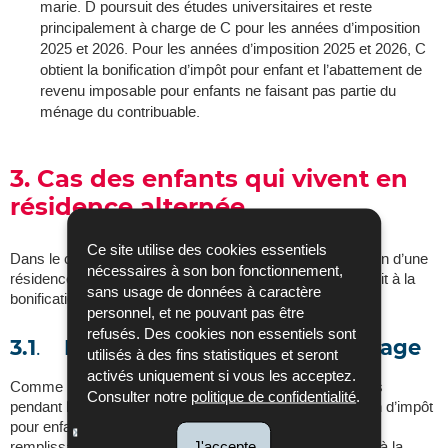
marie. D poursuit des études universitaires et reste
principalement à charge de C pour les années d’imposition
2025 et 2026. Pour les années d’imposition 2025 et 2026, C
obtient la bonification d’impôt pour enfant et l’abattement de
revenu imposable pour enfants ne faisant pas partie du
ménage du contribuable.
3. Cas des enfants qui vivent en
résidence alternée
Ce site utilise des cookies essentiels
Dans le cas d’enfants qui vivent alternativement, en raison d’une
nécessaires à son bon fonctionnement,
résidence alternée, sous le toit de deux personnes, le droit à la
sans usage de données à caractère
bonification d’impôt sur demande est fixé comme suit :
personnel, et ne pouvant pas être
refusés. Des cookies non essentiels sont
3.1
.
Enfant faisant partie du ménage
utilisés à des fins statistiques et seront
activés uniquement si vous les acceptez.
Comme l’enfant appartenait au ménage des deux parents
Consulter notre
politique de confidentialité
.
pendant l’année à la fin de laquelle le droit à la modération d’impôt
pour enfant a expiré, ceux-ci désignent conjointement en
remplissant le
modèle 104
, par année celui qui aura droit à la
J'accepte