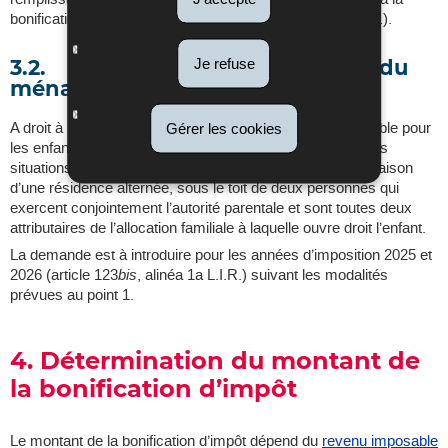
bonification d’impôt (article 123
bis
, alinéa 2, lettre c) L.I.R.).
Je refuse
3.2. Enfant ne faisant pas partie du
ménage
A droit à la bonification d’impôt sur demande, le contribuable pour
Gérer les cookies
les enfants qui ne font pas partie de son ménage, dans les
situations spéciales où un enfant vit alternativement, en raison
d’une résidence alternée, sous le toit de deux personnes qui
exercent conjointement l’autorité parentale et sont toutes deux
attributaires de l’allocation familiale à laquelle ouvre droit l’enfant.
La demande est à introduire pour les années d’imposition 2025 et
2026 (article 123
bis
, alinéa 1a L.I.R.) suivant les modalités
prévues au point 1.
4. Détermination du montant de
la bonification d’impôt
Le montant de la bonification d’impôt dépend du
revenu imposable