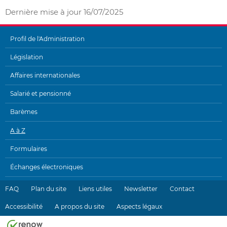
Dernière mise à jour
16/07/2025
Profil de l'Administration
MENU
Législation
DE
Affaires internationales
NAVIGATION
Salarié et pensionné
Barèmes
A à Z
Formulaires
Échanges électroniques
FAQ
Plan du site
Liens utiles
Newsletter
Contact
Accessibilité
A propos du site
Aspects légaux