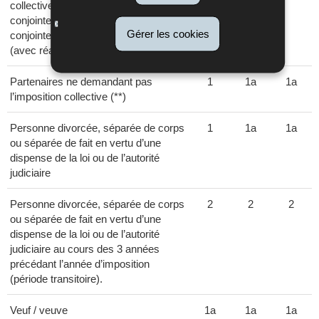
collectivement sur demande
conjointe, qui demandent
Gérer les cookies
conjointement l’imposition individuelle
(avec réallocation de revenu).
Partenaires ne demandant pas
1
1a
1a
l’imposition collective (**)
Personne divorcée, séparée de corps
1
1a
1a
ou séparée de fait en vertu d’une
dispense de la loi ou de l’autorité
judiciaire
Personne divorcée, séparée de corps
2
2
2
ou séparée de fait en vertu d’une
dispense de la loi ou de l’autorité
judiciaire au cours des 3 années
précédant l’année d’imposition
(période transitoire).
Veuf / veuve
1a
1a
1a