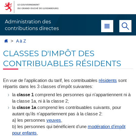
Aller
Aller
à
au
la
contenu
Administration des
Menu principal
Re
navigation
contributions directes
Accueil
A à Z
CLASSES D'IMPÔT DES
CONTRIBUABLES RÉSIDENTS
En vue de l'application du tarif, les contribuables
résidents
sont
répartis dans les 3 classes d'impôt suivantes:
la
classe 1
comprend les personnes qui n'appartiennent ni à
la classe 1a, ni à la classe 2;
la
classe 1a
comprend les contribuables suivants, pour
autant qu'ils n'appartiennent pas à la classe 2:
a) les personnes
veuves
,
b) les personnes qui bénéficient d'une
modération d'impôt
pour enfants
,