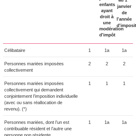
enfants
janvier
ayant
de
droit à
l'année
une
d'imposi
modération
d'impôt
Célibataire
1
1a
1a
Personnes mariées imposées
2
2
2
collectivement
Personnes mariées imposées
1
1
1
collectivement qui demandent
conjointement l’imposition individuelle
(avec ou sans réallocation de
revenu). (*)
Personnes mariées, dont l’un est
1
1a
1a
contribuable résident et l’autre une
personne non résidente.