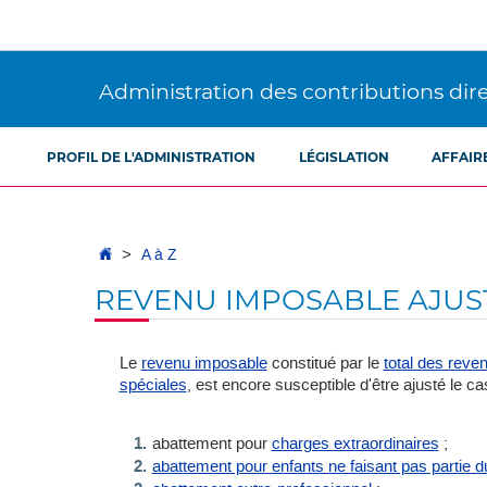
Aller
Aller
à
au
la
contenu
navigation
Administration des contributions dir
PROFIL DE L'ADMINISTRATION
LÉGISLATION
AFFAIR
Accueil
A à Z
REVENU IMPOSABLE AJUS
Le
revenu imposable
constitué par le
total des reve
spéciales
, est encore susceptible d'être ajusté le c
abattement pour
charges extraordinaires
;
abattement pour enfants ne faisant pas partie 