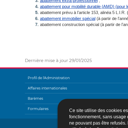
abattement extra-professionnel
;
abattement pour mobilité durable (AMD) (pour l
abattement prévu à l'article 153, alinéa 5 L.I.R.
abattement immobilier spécial
(à partir de l'ann
abattement construction spécial (à partir de l'a
Dernière mise à jour
29/01/2025
Profil de l'Administration
MENU
Affaires internationales
DE
Barèmes
NAVIGATION
Formulaires
Ce site utilise des cookies e
fonctionnement, sans usage 
ne pouvant pas être refusés.