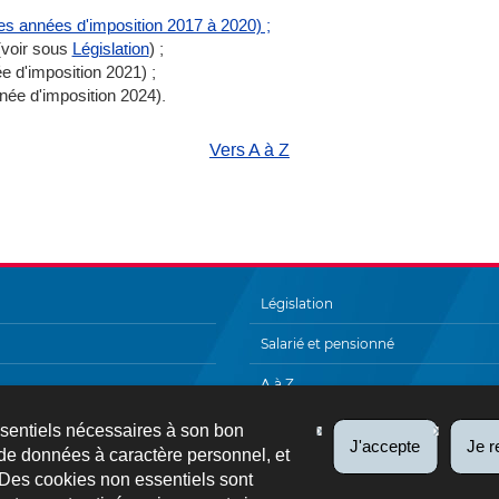
es années d'imposition 2017 à 2020) ;
 (voir sous
Législation
) ;
ée d'imposition 2021) ;
nnée d'imposition 2024).
Vers A à Z
Législation
Salarié et pensionné
A à Z
Échanges électroniques
ssentiels nécessaires à son bon
J'accepte
Je r
de données à caractère personnel, et
 Des cookies non essentiels sont
FAQ
Plan du site
Liens utiles
Newsl