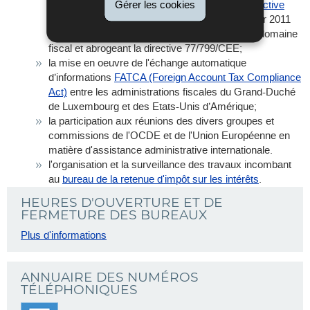
les
conventions fiscales internationales et de la
directive
Gérer les cookies
intérêts
européenne 2011/16/UE
du Conseil du 15 février 2011
relative à la coopération administrative dans le domaine
fiscal et abrogeant la directive 77/799/CEE;
la mise en oeuvre de l'échange automatique
d’informations
FATCA (Foreign Account Tax Compliance
Act)
entre les administrations fiscales du Grand-Duché
de Luxembourg et des Etats-Unis d’Amérique;
la participation aux réunions des divers groupes et
commissions de l'OCDE et de l'Union Européenne en
matière d'assistance administrative internationale.
l'organisation et la surveillance des travaux incombant
au
bureau de la retenue d'impôt sur les intérêts
.
HEURES D'OUVERTURE ET DE
FERMETURE DES BUREAUX
Plus d'informations
ANNUAIRE DES NUMÉROS
TÉLÉPHONIQUES