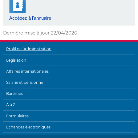
Accédez à l'annuaire
Dernière mise à jour
22/04/2026
Profil de l'Administration
MENU
Législation
DE
Affaires internationales
NAVIGATION
Salarié et pensionné
Barèmes
A à Z
Formulaires
Échanges électroniques