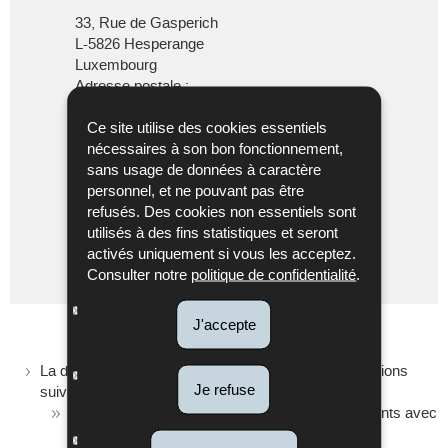
33, Rue de Gasperich
L-5826
Hesperange
Luxembourg
Adresse postale :
L-2982 Luxembourg
Ce site utilise des cookies essentiels
Fax :
(+352) 247-52437
nécessaires à son bon fonctionnement,
sans usage de données à caractère
personnel, et ne pouvant pas être
refusés. Des cookies non essentiels sont
divechren@co.etat.lu
Itinéraire
utilisés à des fins statistiques et seront
de Direction
activés uniquement si vous les acceptez.
Localisez sur la carte
-
Consulter notre
politique de confidentialité
.
Division
échange
J'accepte
de
renseignement
et
La division échange de renseignements a les attributions
Je refuse
retenue
suivantes:
d'impôt
la mise en oeuvre de l'échange de renseignements avec
sur
les autorités fiscales étrangères en vertu des