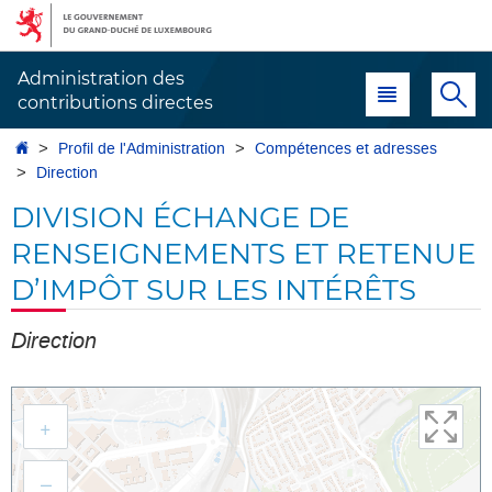
Aller
Aller
à
au
la
contenu
Administration des
Menu principal
Re
navigation
contributions directes
Accueil
Profil de l'Administration
Compétences et adresses
Direction
DIVISION ÉCHANGE DE
RENSEIGNEMENTS ET RETENUE
D’IMPÔT SUR LES INTÉRÊTS
Direction
Aller
à
+
l'adresse
–