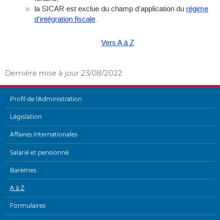
la SICAR est exclue du champ d'application du
régime
d'intégration fiscale
.
Vers A à Z
Dernière mise à jour
23/08/2022
Profil de l'Administration
MENU
Législation
DE
Affaires internationales
NAVIGATION
Salarié et pensionné
Barèmes
A à Z
Formulaires