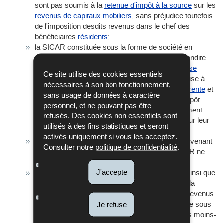
sont pas soumis à la
retenue d'impôt à la source
sur les
revenus de capitaux mobiliers
, sans préjudice toutefois
de l'imposition desdits revenus dans le chef des
bénéficiaires
résidents
;
la SICAR constituée sous la forme de société en
commandite simple ou d'une société en commandite
spéciale n'est pas à considérer comme
entreprise
Ce site utilise des cookies essentiels
commerciale
et par conséquent n'est pas soumise à
nécessaires à son bon fonctionnement,
l'
impôt commercial
; elle est
fiscalement transparente
et
sans usage de données à caractère
les associés sont, le cas échéant, soumis à l'impôt
personnel, et ne pouvant pas être
suivant le régime fiscal qui leur est personnellement
refusés. Des cookies non essentiels sont
applicable, y compris à l’impôt sur la fortune, pour leur
utilisés à des fins statistiques et seront
quote-part d’investissement dans la SICAR;
activés uniquement si vous les acceptez.
les revenus des investisseurs non résidents provenant
Consulter notre
politique de confidentialité
.
de la cession d'une participation dans une SICAR ne
sont pas imposables;
J'accepte
les revenus provenant des valeurs mobilières, ainsi que
les revenus dégagés par la cession, l'apport ou la
liquidation de ces actifs ne constituent pas des revenus
imposables dans le chef d'une SICAR constituée sous
Je refuse
la forme d'une société de capitaux. Toutefois, les moins-