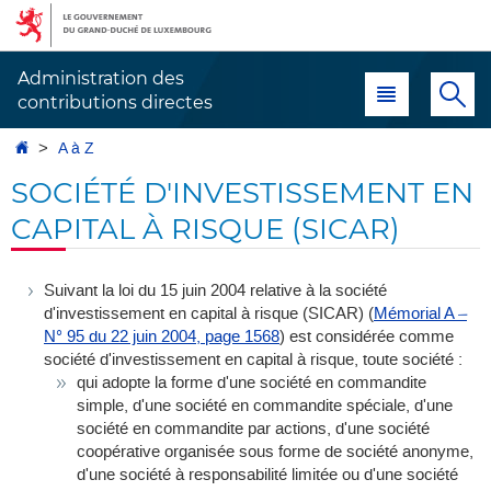
Aller
Aller
à
au
la
contenu
Administration des
Menu principal
Re
navigation
contributions directes
Accueil
A à Z
SOCIÉTÉ D'INVESTISSEMENT EN
CAPITAL À RISQUE (SICAR)
Suivant la loi du 15 juin 2004 relative à la société
d'investissement en capital à risque (SICAR) (
Mémorial A –
N° 95 du 22 juin 2004, page 1568
) est considérée comme
société d'investissement en capital à risque, toute société :
qui adopte la forme d'une société en commandite
simple, d'une société en commandite spéciale, d'une
société en commandite par actions, d'une société
coopérative organisée sous forme de société anonyme,
d'une société à responsabilité limitée ou d'une société