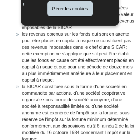
values réalisées lors de la cession de valeurs
mobilières, ainsi que les moins-values non réalisées
Gérer les cookies
mais comptabilisées par suite de la réduction de valeur
de ces actifs ne peuvent pas être déduites des revenus
imposables de la SICAR.
les revenus obtenus sur les fonds qui sont en attente
pour être placés en capital à risque ne constituent pas
des revenus imposables dans le chef d'une SICAR;
cette exemption ne s'applique que s'il peut être établi
que les fonds en cause ont été effectivement placés en
capital à risque et que pour une période de douze mois
au plus immédiatement antérieure à leur placement en
capital à risque;
la SICAR constituée sous la forme d'une société en
commandite par actions, d'une société coopérative
organisée sous forme de société anonyme, d'une
société à responsabilité limitée ou d'une société
anonyme est exonérée de l'impôt sur la fortune, sous
réserve de l’impôt sur la fortune minimum déterminé
conformément aux dispositions du § 8, alinéa 2 de la loi
modifiée du 16 octobre 1934 concernant l'impôt sur la
fortune;