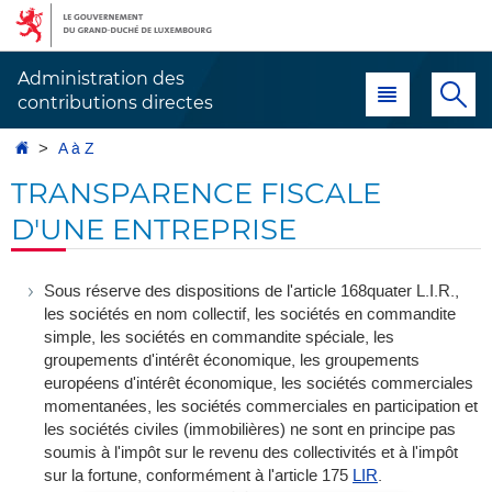
Aller
Aller
à
au
la
contenu
Administration des
Menu principal
Re
navigation
contributions directes
Accueil
A à Z
TRANSPARENCE FISCALE
D'UNE ENTREPRISE
Sous réserve des dispositions de l'article 168quater L.I.R.,
les sociétés en nom collectif, les sociétés en commandite
simple, les sociétés en commandite spéciale, les
groupements d'intérêt économique, les groupements
européens d'intérêt économique, les sociétés commerciales
momentanées, les sociétés commerciales en participation et
les sociétés civiles (immobilières) ne sont en principe pas
soumis à l'impôt sur le revenu des collectivités et à l'impôt
sur la fortune, conformément à l'article 175
LIR
.