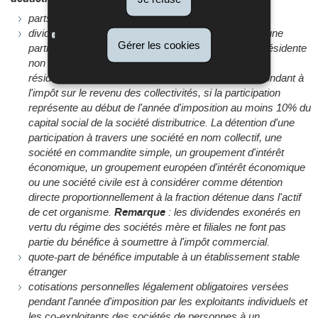
parts de bénéfice dans une société de personnes
dividendes ou parts de bénéfice alloués en raison d'une
Gérer les cookies
participation détenue dans une société de capitaux résidente
non exemptée ou dans une société de capitaux non
résidente pleinement imposable à un impôt correspondant à
l'impôt sur le revenu des collectivités, si la participation
représente au début de l'année d'imposition au moins 10% du
capital social de la société distributrice. La détention d'une
participation à travers une société en nom collectif, une
société en commandite simple, un groupement d'intérêt
économique, un groupement européen d'intérêt économique
ou une société civile est à considérer comme détention
directe proportionnellement à la fraction détenue dans l'actif
de cet organisme.
Remarque
: les dividendes exonérés en
vertu du régime des sociétés mère et filiales ne font pas
partie du bénéfice à soumettre à l'impôt commercial.
quote-part de bénéfice imputable à un établissement stable
étranger
cotisations personnelles légalement obligatoires versées
pendant l'année d'imposition par les exploitants individuels et
les co-exploitants des sociétés de personnes à un