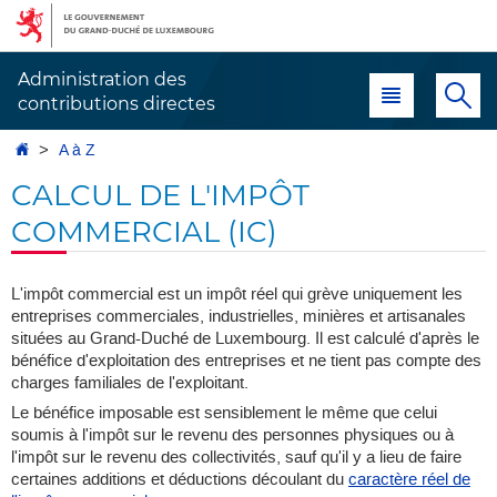
Aller
Aller
à
au
la
contenu
Administration des
Menu principal
Re
navigation
contributions directes
Accueil
A à Z
CALCUL DE L'IMPÔT
COMMERCIAL (IC)
L'impôt commercial est un impôt réel qui grève uniquement les
entreprises commerciales, industrielles, minières et artisanales
situées au Grand-Duché de Luxembourg. Il est calculé d'après le
bénéfice d'exploitation des entreprises et ne tient pas compte des
charges familiales de l'exploitant.
Le bénéfice imposable est sensiblement le même que celui
soumis à l'impôt sur le revenu des personnes physiques ou à
l'impôt sur le revenu des collectivités, sauf qu'il y a lieu de faire
certaines additions et déductions découlant du
caractère réel de