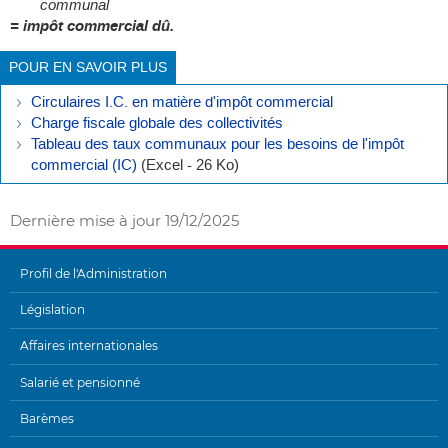
communal
= impôt commercial dû.
POUR EN SAVOIR PLUS
Circulaires I.C. en matière d'impôt commercial
Charge fiscale globale des collectivités
Tableau des taux communaux pour les besoins de l'impôt
commercial (IC)
(Excel - 26 Ko)
Dernière mise à jour
19/12/2025
Profil de l'Administration
MENU
Législation
DE
Affaires internationales
NAVIGATION
Salarié et pensionné
Barèmes