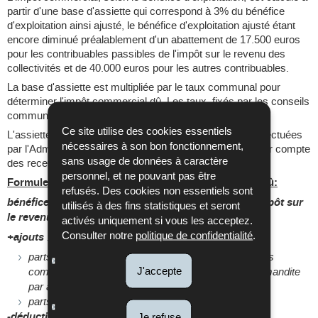
partir d'une base d'assiette qui correspond à 3% du bénéfice
d'exploitation ainsi ajusté, le bénéfice d'exploitation ajusté étant
encore diminué préalablement d'un abattement de 17.500 euros
pour les contribuables passibles de l'impôt sur le revenu des
collectivités et de 40.000 euros pour les autres contribuables.
La base d'assiette est multipliée par le taux communal pour
déterminer l'impôt commercial dû. Les taux, fixés par les conseils
communaux en fonction de leurs besoins financiers.
Ce site utilise des cookies essentiels
L'assiette et la perception de l'impôt commercial sont effectuées
nécessaires à son bon fonctionnement,
par l'Administration des contributions directes (ACD) pour compte
sans usage de données à caractère
des receveurs communaux.
personnel, et ne pouvant pas être
Formule simplifiée du calcul de l'impôt commercial dû:
refusés. Des cookies non essentiels sont
bénéfice fiscal conformément à la loi concernant l'impôt sur
utilisés à des fins statistiques et seront
le revenu
activés uniquement si vous les acceptez.
Consulter notre
politique de confidentialité
.
+ajouts
:
parts de bénéfice et traitements alloués aux associés
J'accepte
commandités pour la gestion d'une société en commandite
par actions
parts de perte dans une société de personnes
-déductions
:
Je refuse