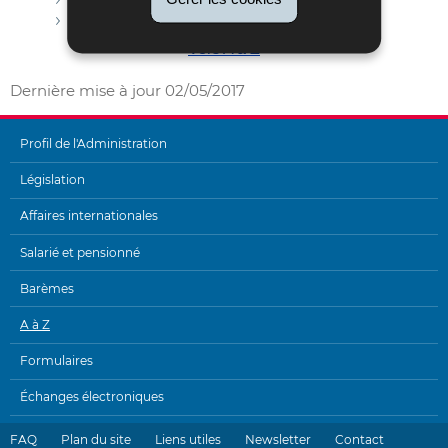
Circulaire I.C.C. n° 37 du 15 septembre 2003
Vers A à Z
Dernière mise à jour
02/05/2017
Profil de l'Administration
MENU
Législation
DE
Affaires internationales
NAVIGATION
Salarié et pensionné
Barèmes
A à Z
Formulaires
Échanges électroniques
FAQ
Plan du site
Liens utiles
Newsletter
Contact