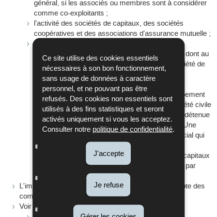
général, si les associés ou membres sont à considérer
comme co-exploitants ;
l'activité des sociétés de capitaux, des sociétés
coopératives et des associations d'assurance mutuelle ;
l'activité à but de lucre exercée
soit par une société en commandite simple dont au
Ce site utilise des cookies essentiels
moins un associé commandité est une société de
nécessaires à son bon fonctionnement,
capitaux,
sans usage de données à caractère
soit par une société en nom collectif, un
personnel, et ne pouvant pas être
groupement d'intérêt économique, un groupement
refusés. Des cookies non essentiels sont
européen d'intérêt économique ou une société civile
utilisés à des fins statistiques et seront
(immobilière) dont la majorité des parts est détenue
activés uniquement si vous les acceptez.
par une ou plusieurs sociétés de capitaux. Une
Consulter notre
politique de confidentialité
.
société de personnes à caractère commercial qui
détient des parts dans une autre société de
J'accepte
personnes, est assimilée à une société de capitaux
pour déterminer la nature du revenu réalisé par
cette autre société de personnes.
Je refuse
L'impôt commercial est perçu par l'Etat pour le compte des
communes.
Voir aussi:
Calcul de l'impôt commercial
Gérer les cookies