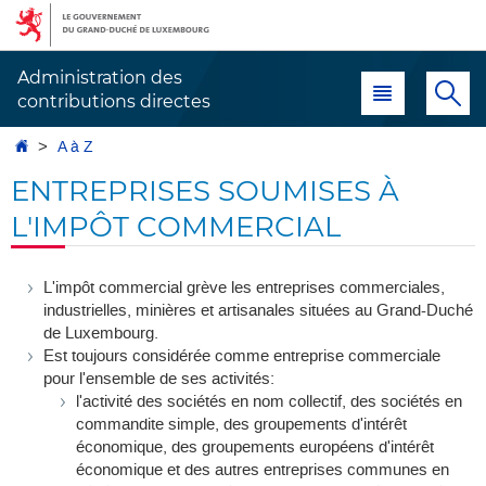
Aller
Aller
à
au
la
contenu
Administration des
Menu principal
Re
navigation
contributions directes
Accueil
A à Z
ENTREPRISES SOUMISES À
L'IMPÔT COMMERCIAL
L'impôt commercial grève les entreprises commerciales,
industrielles, minières et artisanales situées au Grand-Duché
de Luxembourg.
Est toujours considérée comme entreprise commerciale
pour l'ensemble de ses activités:
l'activité des sociétés en nom collectif, des sociétés en
commandite simple, des groupements d'intérêt
économique, des groupements européens d'intérêt
économique et des autres entreprises communes en