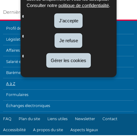
Vers A à Z
Consulter notre
politique de confidentialité
.
Dernière mise à jour
02/05/2017
J'accepte
Profil de l'Administration
MENU
Législation
Je refuse
DE
Affaires internationales
NAVIGATION
Gérer les cookies
Salarié et pensionné
Barèmes
A à Z
Formulaires
Échanges électroniques
FAQ
Plan du site
Liens utiles
Newsletter
Contact
Accessibilité
A propos du site
Aspects légaux