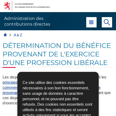
Aller
Aller
à
au
la
contenu
Administration des
Menu principal
Re
navigation
contributions directes
Accueil
A à Z
DÉTERMINATION DU BÉNÉFICE
PROVENANT DE L'EXERCICE
D'UNE PROFESSION LIBÉRALE
Les dispositions relatives à la
détermination du bénéfice
et les
principes d'évaluation
applicables en matière de
bénéfice
Ce site utilise des cookies essentiels
commercial
sont d'application correspondante au
bénéfice
nécessaires à son bon fonctionnement,
provenant de l'exercice d'une profession libérale
pour autant que
sans usage de données à caractère
ces dispositions soient compatibles avec les conditions
personnel, et ne pouvant pas être
d'exercice de la profession libérale.
refusés. Des cookies non essentiels sont
utilisés à des fins statistiques et seront
activés uniquement si vous les acceptez.