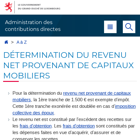
Aller
Aller
à
au
la
contenu
Administration des
Menu principal
Re
navigation
contributions directes
Accueil
A à Z
DÉTERMINATION DU REVENU
NET PROVENANT DE CAPITAUX
MOBILIERS
Pour la détermination du
revenu net provenant de capitaux
mobiliers
, la 1ère tranche de 1.500 € est exempte d'impôt.
Cette 1ère tranche exonérée est doublée en cas d'
imposition
collective des époux
.
Le revenu net est constitué par l'excédent des recettes sur
les
frais d'obtention
. Les
frais d'obtention
sont constitués par
les dépenses faites en vue d'acquérir, d'assurer et de
conserver les recettes.