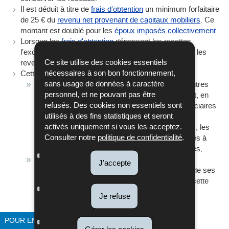
Il est déduit à titre de
frais d'obtention
un minimum forfaitaire
de 25 € du
revenu net provenant de capitaux mobiliers
. Ce
montant est doublé pour les
époux imposés collectivement
.
Lorsque les
frais d'obtention
dépassent les recettes,
l'excédent de perte ne peut pas être compensé avec les
Ce site utilise des cookies essentiels
revenus nets d'autres
catégories de revenus
.
nécessaires à son bon fonctionnement,
Cette restriction ne vaut pas :
sans usage de données à caractère
à l'égard des dividendes, parts de bénéfice et autres
personnel, et ne pouvant pas être
produits alloués, sous quelque forme que ce soit, en
refusés. Des cookies non essentiels sont
raison des actions, parts de capital, parts bénéficiaires
utilisés à des fins statistiques et seront
ou autres participations de toute nature dans les
activés uniquement si vous les acceptez.
collectivités, notamment les sociétés anonymes, les
Consulter notre
politique de confidentialité
.
sociétés en commandite par actions, les sociétés à
responsabilité limitée et les sociétés coopératives,
si le contribuable détient dans la collectivité une
J'accepte
participation importante et perçoit plus de 50 % de ses
revenus professionnels d'une occupation dans cette
collectivité.
Je refuse
Vers A à Z
POUR EN SAVOIR PLUS