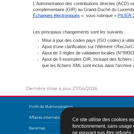
L'Administration des contributions directes (ACD) vien
complémentaire (GIR) au Grand-Duché du Luxembourg
Échanges électroniques
», sous-rubrique «
PILIER
Les principaux changements sont les suivants :
Mise à jour des codes pays (ISO codes) à utilis
Ajout d’une clarification sur l’élément <RecJur
Ajout de 3 règles de validation locales (N°990
Ajout de 9 exemples GIR, incluant des fichiers 
que les fichiers XML sont inclus dans l’archive 
Dernière mise à jour
27/04/2026
Profil de l'Administration
MENU
Affaires internationales
Ce site utilise des cookies e
DE
fonctionnement, sans usage 
Barèmes
ne pouvant pas être refusés.