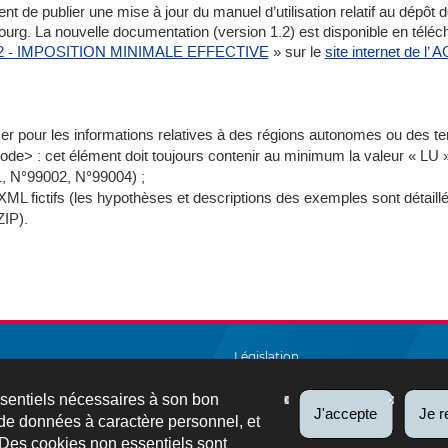
t de publier une mise à jour du manuel d’utilisation relatif au dépôt d
. La nouvelle documentation (version 1.2) est disponible en téléch
 2 - IMPOSITION MINIMALE EFFECTIVE
» sur le
site internet de l’ 
er pour les informations relatives à des régions autonomes ou des terr
Code> : cet élément doit toujours contenir au minimum la valeur « LU »
01, N°99002, N°99004) ;
XML fictifs (les hypothèses et descriptions des exemples sont détaill
ZIP).
Législation
Salarié et pensionné
ssentiels nécessaires à son bon
J'accepte
Je r
de données à caractère personnel, et
A à Z
 Des cookies non essentiels sont