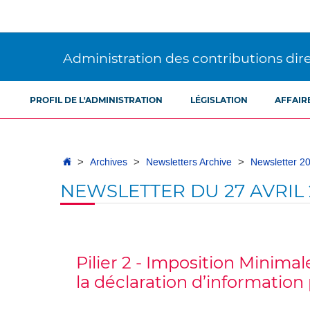
Aller
Aller
à
au
la
contenu
navigation
Administration des contributions dir
PROFIL DE L'ADMINISTRATION
LÉGISLATION
AFFAIR
Accueil
Archives
Newsletters Archive
Newsletter 2
NEWSLETTER DU 27 AVRIL 
Pilier 2 - Imposition Minimal
la déclaration d’informatio