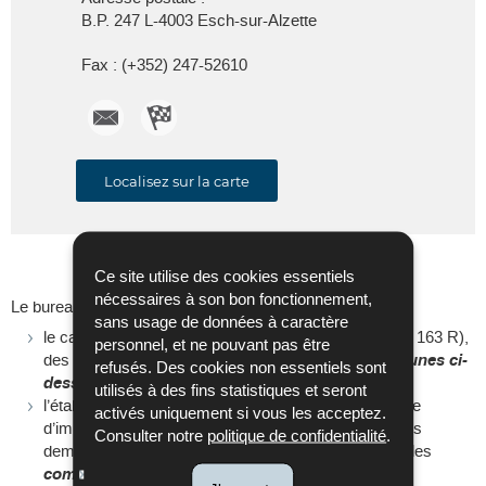
B.P. 247 L-4003 Esch-sur-Alzette
Fax :
(+352) 247-52610
rtsesch@co.etat.lu
Itinéraire
de RTS
Localisez sur la carte
Esch-
sur-
Alzette
Ce site utilise des cookies essentiels
nécessaires à son bon fonctionnement,
Le bureau
RTS Esch-sur-Alzette
est
compétent pour
sans usage de données à caractère
le calcul du décompte annuel, sur demande (modèle 163 R),
personnel, et ne pouvant pas être
des salariés et pensionnés résidant dans les
communes ci-
refusés. Des cookies non essentiels sont
dessous*
;
utilisés à des fins statistiques et seront
l’établissement et la mise à jour des fiches de retenue
activés uniquement si vous les acceptez.
d’impôt de l'année en cours, sans intervention et sans
Consulter notre
politique de confidentialité
.
demande des salariés ou pensionnés résidant dans les
communes ci-dessous*
;