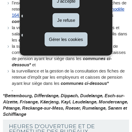
J'accepte
l'inscription des modérations ou la rectification des fiches de
retenue d'impôt de l'année en cours, sur demande (
modèle
164 R
), des salariés ou pensionnés résidant dans les
Je refuse
communes ci-dessous*
;
la vérification de la retenue d'impôt sur les traitements et
salaires des employeurs ou caisses de pension établis dans
Gérer les cookies
les
communes ci-dessous*
:
la surveillance et la gestion de la rentrée des extraits de
compte de salaire et de pension des employeurs et caisses
de pension ayant leur siège dans les
communes ci-
dessous*
et
la surveillance et la gestion de la consultation des fiches de
retenue d’impôt par les employeurs et caisses de pension
ayant leur siège dans les
communes ci-dessous*
.
*Bettembourg, Differdange, Dippach, Dudelange, Esch-sur-
Alzette, Frisange, Käerjeng, Kayl, Leudelange, Mondercange,
Pétange, Reckange-sur-Mess, Roeser, Rumelange, Sanem et
Schifflange
HEURES D'OUVERTURE ET DE
FERMETURE DES BUREAUX