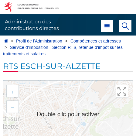
Aller
Aller
à
au
la
contenu
Administration des
Menu principal
Re
navigation
contributions directes
Accueil
Profil de l'Administration
Compétences et adresses
Service d'imposition - Section RTS, retenue d'impôt sur les
traitements et salaires
RTS ESCH-SUR-ALZETTE
Aller
à
+
l'adresse
–
Double clic pour activer