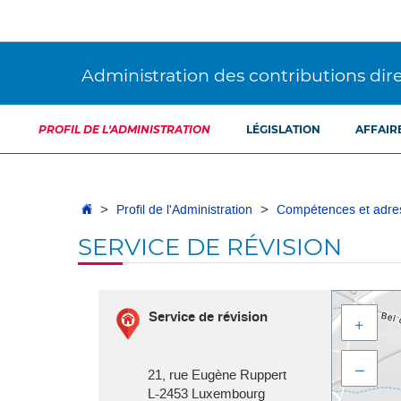
Aller
Aller
à
au
la
contenu
navigation
Administration des contributions dir
PROFIL DE L'ADMINISTRATION
LÉGISLATION
AFFAIR
Accueil
Profil de l'Administration
Compétences et adre
SERVICE DE RÉVISION
Aller
Service de révision
à
+
l'adresse
–
21, rue Eugène Ruppert
L-2453
Luxembourg