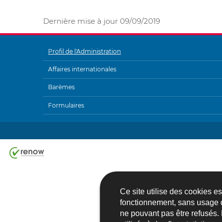
Dernière mise à jour
09/09/2019
Profil de l'Administration
MENU
Affaires internationales
DE
Barèmes
NAVIGATION
Formulaires
Ce site utilise des cookies e
fonctionnement, sans usage 
ne pouvant pas être refusés.