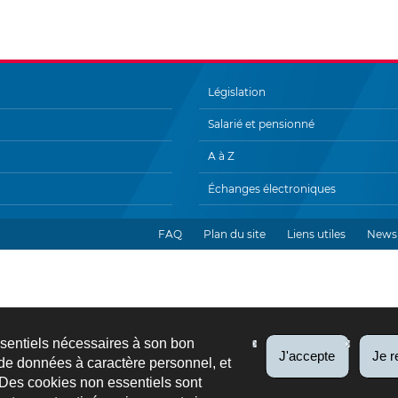
Législation
Salarié et pensionné
A à Z
Échanges électroniques
FAQ
Plan du site
Liens utiles
Newsl
ssentiels nécessaires à son bon
J'accepte
Je r
de données à caractère personnel, et
 Des cookies non essentiels sont