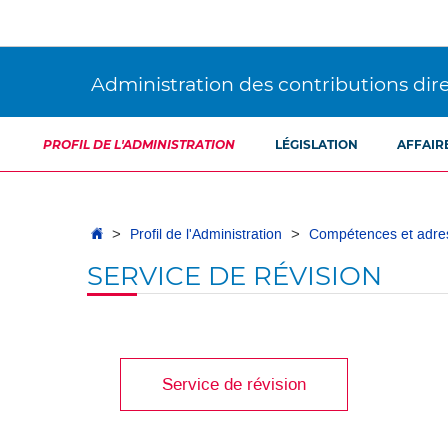
Aller
Aller
à
au
la
contenu
navigation
Administration des contributions dir
PROFIL DE L'ADMINISTRATION
LÉGISLATION
AFFAIR
Accueil
Profil de l'Administration
Compétences et adre
SERVICE DE RÉVISION
Service de révision