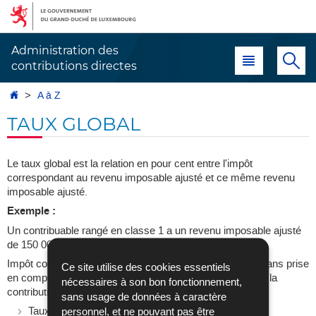
Aller
Aller
à
au
la
contenu
Administration des
Menu principal
Re
navigation
contributions directes
Accueil
A à Z
TAUX GLOBAL
Le taux global est la relation en pour cent entre l'impôt
correspondant au revenu imposable ajusté et ce même revenu
imposable ajusté.
Exemple :
Un contribuable rangé en classe 1 a un revenu imposable ajusté
de 150 000 € au titre de l'année d'imposition 2025.
Impôt correspondant au revenu ordinaire de 150 000 €, sans prise
Ce site utilise des cookies essentiels
en compte de la contribution au fonds pour l'emploi, ni de la
nécessaires à son bon fonctionnement,
contribution dépendance : 46 590 €
sans usage de données à caractère
Taux global : 46 590 € x 100 / 150 000 € = 31,06 %.
personnel, et ne pouvant pas être