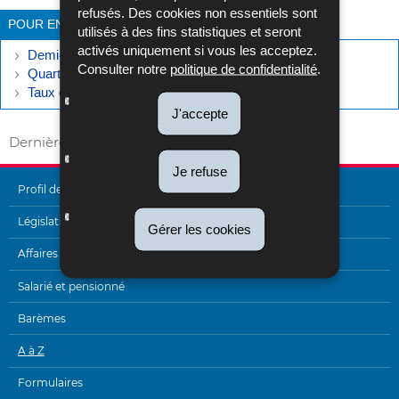
refusés. Des cookies non essentiels sont
POUR EN SAVOIR PLUS
utilisés à des fins statistiques et seront
activés uniquement si vous les acceptez.
Demi-taux global
Consulter notre
politique de confidentialité
.
Quart du taux global
Taux correspondant à l'étalement forfaitaire
J'accepte
Dernière mise à jour
13/03/2025
Je refuse
Profil de l'Administration
MENU
Législation
Gérer les cookies
DE
Affaires internationales
NAVIGATION
Salarié et pensionné
Barèmes
A à Z
Formulaires