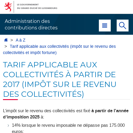
Aller
Aller
à
au
la
contenu
Administration des
Menu principal
Re
navigation
contributions directes
Accueil
A à Z
Tarif applicable aux collectivités (impôt sur le revenu des
collectivités et impôt fortune)
TARIF APPLICABLE AUX
COLLECTIVITÉS À PARTIR DE
2017 (IMPÔT SUR LE REVENU
DES COLLECTIVITÉS)
L’impôt sur le revenu des collectivités est fixé
à partir de l'année
d’imposition 2025
à:
14% lorsque le revenu imposable ne dépasse pas 175.000
euros;