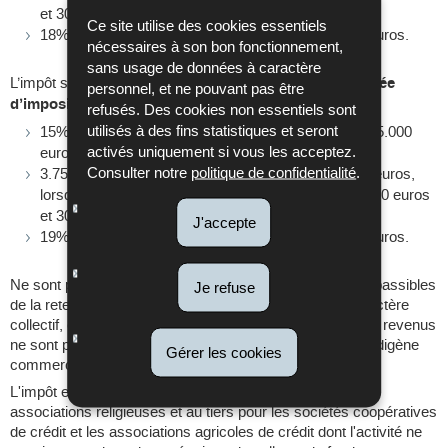
et 30.001 euros;
Ce site utilise des cookies essentiels
18% lorsque le revenu imposable dépasse 30.000 euros.
nécessaires à son bon fonctionnement,
sans usage de données à caractère
L’impôt sur le revenu des collectivités est fixé
pour l'année
personnel, et ne pouvant pas être
d’imposition 2017
à:
refusés. Des cookies non essentiels sont
utilisés à des fins statistiques et seront
15% lorsque le revenu imposable ne dépasse pas 25.000
activés uniquement si vous les acceptez.
euros;
Consulter notre
politique de confidentialité
.
3.750 euros plus 39% du revenu dépassant 25.000 euros,
lorsque le revenu imposable est compris entre 25.000 euros
et 30.001 euros;
J'accepte
19% lorsque le revenu imposable dépasse 30.000 euros.
Ne sont pas imposables par voie d’assiette les revenus passibles
Je refuse
de la retenue d’impôt, revenant à des organismes à caractère
collectif, contribuables non résidents pour autant que ces revenus
ne sont pas compris dans le bénéfice d’une entreprise indigène
Gérer les cookies
commerciale, agricole ou forestière.
L'impôt est réduit à la moitié pour les congrégations et
associations religieuses et au tiers pour les sociétés coopératives
de crédit et les associations agricoles de crédit dont l'activité ne