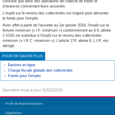
consiste que dans des opérations de collecte de fonds et
d'avances concernant leurs associés.
L'impôt sur le revenu des collectivités est majoré pour alimenter
le fonds pour l'emploi.
Avec effet à partir de l’assiette au 1er janvier 2016, l’impôt sur la
fortune minimum (« I.F. minimum ») conformément au § 8, alinéa
2 VStG se substitue à l’impôt sur le revenu des collectivités
minimum (« I.R.C. minimum »). L’article 174, alinéa 6, L.I.R. est
abrogé.
POUR EN SAVOIR PLUS
Barème en ligne
Charge fiscale globale des collectivités
Fonds pour l'emploi
Dernière mise à jour
12/02/2025
Profil de l'Administration
MENU
Législation