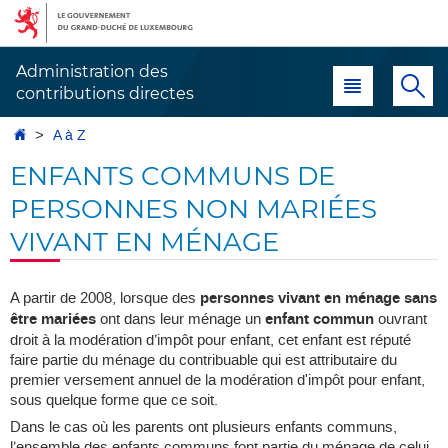
Aller
Aller
à
au
la
contenu
Administration des
Menu principal
Re
navigation
contributions directes
Accueil
A à Z
ENFANTS COMMUNS DE
PERSONNES NON MARIÉES
VIVANT EN MÉNAGE
A partir de 2008, lorsque des
personnes vivant en ménage sans
être mariées
ont dans leur ménage un
enfant commun
ouvrant
droit à la modération d’impôt pour enfant, cet enfant est réputé
faire partie du ménage du contribuable qui est attributaire du
premier versement annuel de la modération d'impôt pour enfant,
sous quelque forme que ce soit.
Dans le cas où les parents ont plusieurs enfants communs,
l’ensemble des enfants communs font partie du ménage de celui