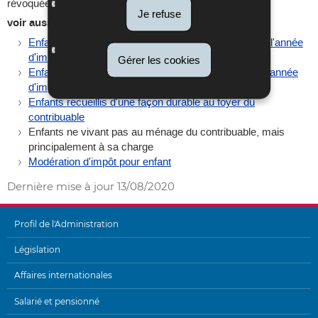
révoquée.
Je refuse
voir aussi:
Enfants âgés de 21 ans accomplis au 1er janvier de l'année
d'imposition et vivant au ménage du contribuable
Gérer les cookies
Enfants âgés de moins de 21 ans au 1er janvier de l'année
d'imposition et vivant au ménage du contribuable
Enfants recueillis d'une façon durable au foyer du
contribuable
Enfants ne vivant pas au ménage du contribuable, mais
principalement à sa charge
Modération d'impôt pour enfant
Dernière mise à jour
13/08/2020
Profil de l'Administration
MENU
Législation
DE
Affaires internationales
NAVIGATION
Salarié et pensionné