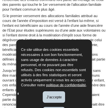
des parents qui touche le 1er versement de l’allocation familiale
pour l’enfant commun le plus âgé.
Si le premier versement des allocations familiales attribué au
cours de l'année d'imposition est versé à l'enfant lui-même, si
l'enfant est bénéficiaire au cours de l'année d'une aide financière
de l'Etat pour études supérieures ou d'une aide aux volontaires ou
si l'enfant donne droit à la modération d'impôt sous forme de
dégrèvement, l'enfant est réputé faire partie du ménage de celui
des parents qui, au cours de l'année d'imposition précédente,
bénéficiait (selon les dispositions de l'article 122) d'une
Ce site utilise des cookies essentiels
modération d'impôt pour le même enfant (dans les conditions
nécessaires à son bon fonctionnement,
définies à l'article 123), à moins que celui-ci déclare qu'il fait partie
sans usage de données à caractère
du ménage de l'autre parent.
personnel, et ne pouvant pas être
refusés. Des cookies non essentiels sont
Jusqu'en 2007, lorsque des personnes vivant en ménage sans
utilisés à des fins statistiques et seront
être mariées avaient dans leur ménage des enfants communs
activés uniquement si vous les acceptez.
ouvrant droit à la modération d’impôt (classe d’impôt) pour enfant,
ces enfants faisaient partie du ménage de leur mère. La mère des
Consulter notre
politique de confidentialité
.
enfants avait droit à la classe d’impôt pour ces enfants.
Cependant, la mère pouvait déclarer que ces enfants faisaient
J'accepte
partie du ménage de leur père. Cette déclaration de
renonciation valait pour une année d'imposition et ne pouvaitt être