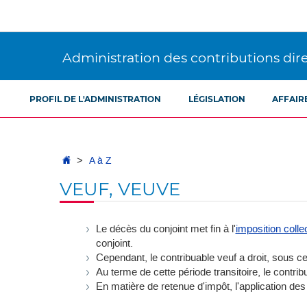
Aller
Aller
à
au
la
contenu
navigation
Administration des contributions dir
PROFIL DE L'ADMINISTRATION
LÉGISLATION
AFFAIR
Accueil
A à Z
VEUF, VEUVE
Le décès du conjoint met fin à l'
imposition colle
conjoint.
Cependant, le contribuable veuf a droit, sous ce
Au terme de cette période transitoire, le contri
En matière de retenue d'impôt, l'application des d