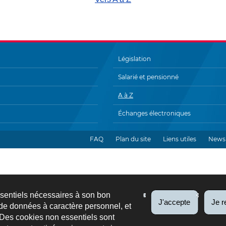
Législation
Salarié et pensionné
A à Z
Échanges électroniques
FAQ
Plan du site
Liens utiles
Newsl
ssentiels nécessaires à son bon
J'accepte
Je r
de données à caractère personnel, et
 Des cookies non essentiels sont