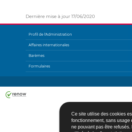
Dernière mise à jour
17/06/2020
Profil de l'Administration
MENU
Affaires internationales
DE
Barèmes
NAVIGATION
Formulaires
Ce site utilise des cookies e
fonctionnement, sans usage 
ne pouvant pas être refusés.