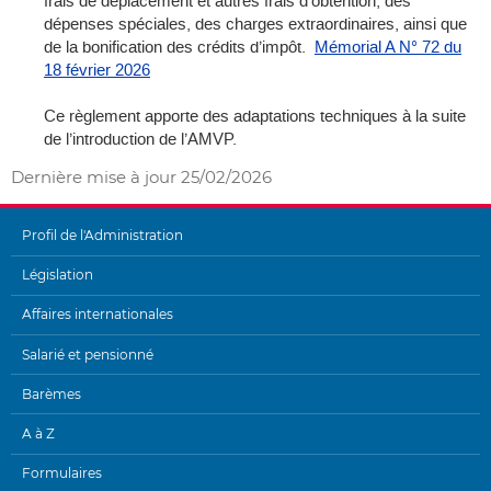
frais de déplacement et autres frais d’obtention, des
dépenses spéciales, des charges extraordinaires, ainsi que
de la bonification des crédits d’impôt.
Mémorial A N° 72 du
18 février 2026
Ce règlement apporte des adaptations techniques à la suite
de l’introduction de l’AMVP.
Dernière mise à jour
25/02/2026
Profil de l'Administration
MENU
Législation
DE
Affaires internationales
NAVIGATION
Salarié et pensionné
Barèmes
A à Z
Formulaires