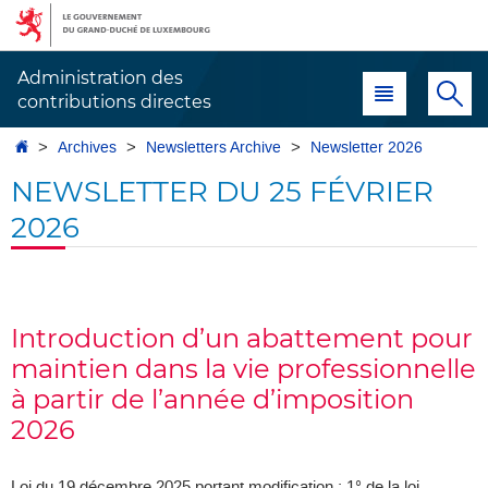
Aller
Aller
à
au
la
contenu
Administration des
Menu principal
Re
navigation
contributions directes
Accueil
Archives
Newsletters Archive
Newsletter 2026
NEWSLETTER DU 25 FÉVRIER
2026
Introduction d’un abattement pour
maintien dans la vie professionnelle
à partir de l’année d’imposition
2026
Loi du 19 décembre 2025 portant modification : 1° de la loi