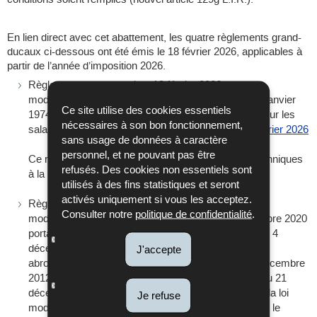
En lien direct avec cet abattement, les quatre règlements grand-
ducaux ci-dessous ont été émis le 18 février 2026, applicables à
partir de l’année d’imposition 2026.
Règlement grand-ducal du 13 février 2026 portant
modification du règlement grand-ducal modifié du 9 janvier
Ce site utilise des cookies essentiels
1974 relatif à la détermination de la retenue d’impôt sur les
nécessaires à son bon fonctionnement,
salaires et les pensions.
Mémorial A N° 69 du 18 février 2026
sans usage de données à caractère
personnel, et ne pouvant pas être
Ce règlement concerné apporte des adaptations techniques
refusés. Des cookies non essentiels sont
à la suite de l’introduction de l'AVMP.
utilisés à des fins statistiques et seront
activés uniquement si vous les acceptez.
Règlement grand-ducal du 13 février 2026 portant
Consulter notre
politique de confidentialité
.
modification du règlement grand-ducal du 19 décembre 2020
portant exécution de l’article 143 de la loi modifiée du 4
décembre 1967 concernant l’impôt sur le revenu et
J'accepte
abrogeant le règlement grand-ducal modifié du 21 décembre
2012 remplaçant le règlement grand-ducal modifié du 21
décembre 2007 portant exécution de l’article 143 de la loi
Je refuse
modifiée du 4 décembre 1967 concernant l’impôt sur le