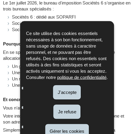
Le 1er juillet 2026, le bureau d'imposition Sociétés 6 s’organise en
trois bureaux spécialisés :
Sociétés 6 : dédié aux SOPARFI
Sociétés 7 : pour les banques et entités liées
Sociétés 8 : pour les fonds d’investissement
Ce site utilise des cookies essentiels
nécessaires à son bon fonctionnement,
Pourquoi ce changement ?
sans usage de données à caractère
En se spécialisant par secteur, nous visons une meilleure
personnel, et ne pouvant pas être
allocation des compétences afin de favoriser :
refusés. Des cookies non essentiels sont
utilisés à des fins statistiques et seront
Un gain d’efficience dans le traitement des dossiers
activés uniquement si vous les acceptez.
Une harmonisation accrue de nos pratiques
Consulter notre
politique de confidentialité
.
Un renforcement de la sécurité juridique
Une amélioration durable de la qualité de service
J'accepte
Et concrètement ?
Vous n’avez aucune démarche à effectuer !
Je refuse
Votre interlocuteur reste le même, son numéro de téléphone et
son adresse e-mail aussi.
Simplement, selon le secteur d’activité, votre société sera
Gérer les cookies