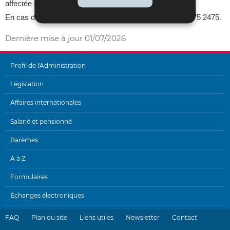
affectée au bureau Sociétés 6, 7 ou 8.
En cas de besoin, contactez votre Contact Center au 2475 2475.
Dernière mise à jour
01/07/2026
Profil de l'Administration
MENU
Législation
DE
Affaires internationales
NAVIGATION
Salarié et pensionné
Barèmes
A à Z
Formulaires
Échanges électroniques
FAQ
Plan du site
Liens utiles
Newsletter
Contact