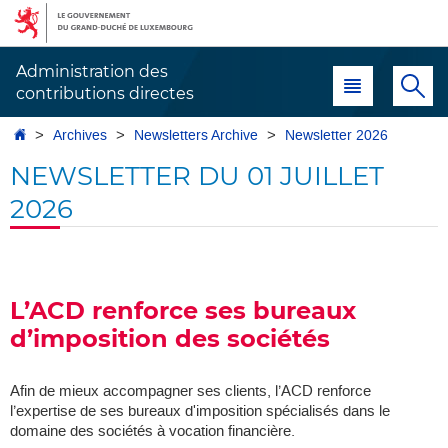
Aller
Aller
à
au
la
contenu
Administration des
Menu principal
Re
navigation
contributions directes
Accueil
Archives
Newsletters Archive
Newsletter 2026
NEWSLETTER DU 01 JUILLET
2026
L’ACD renforce ses bureaux
d’imposition des sociétés
Afin de mieux accompagner ses clients, l’ACD renforce
l’expertise de ses bureaux d'imposition spécialisés dans le
domaine des sociétés à vocation financière.