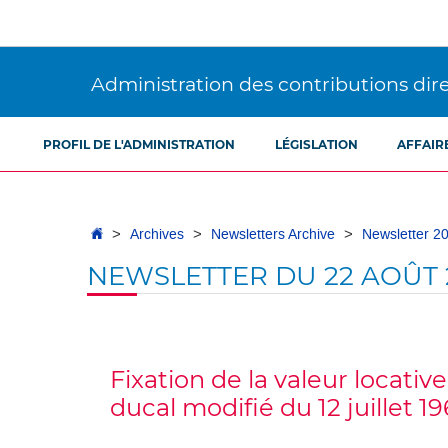
Aller
Aller
à
au
la
contenu
navigation
Administration des contributions dir
PROFIL DE L'ADMINISTRATION
LÉGISLATION
AFFAIR
Accueil
Archives
Newsletters Archive
Newsletter 2
NEWSLETTER DU 22 AOÛT 
Fixation de la valeur locativ
ducal modifié du 12 juillet 19