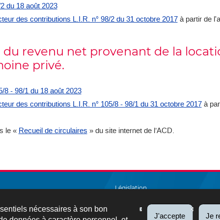
8/2 du 18 août 2023
cteur des contributions L.I.R. n° 98/2 du 31 octobre 2017
à partir de l
 du revenu net provenant de la locati
moine privé.
05/8 - 98/1 du 18 août 2023
cteur des contributions L.I.R. n° 105/8 - 98/1 du 31 octobre 2017
à par
s le «
Recueil de circulaires
» du site internet de l’ACD.
Législation
Salarié et pensionné
ssentiels nécessaires à son bon
J'accepte
Je r
de données à caractère personnel, et