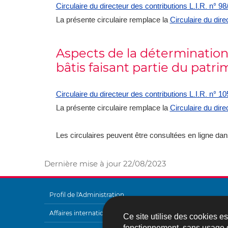
Circulaire du directeur des contributions L.I.R. n° 9
La présente circulaire remplace la
Circulaire du dire
Aspects de la détermination
bâtis faisant partie du patri
Circulaire du directeur des contributions L.I.R. n° 1
La présente circulaire remplace la
Circulaire du dire
Les circulaires peuvent être consultées en ligne dan
Dernière mise à jour
22/08/2023
Profil de l'Administration
MENU
Affaires internationales
Ce site utilise des cookies e
fonctionnement, sans usage 