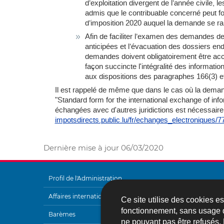
d’exploitation divergent de l’année civile, 
admis que le contribuable concerné peut for
d’imposition 2020 auquel la demande se ra
Afin de faciliter l’examen des demandes de
anticipées et l’évacuation des dossiers endé
demandes doivent obligatoirement être acc
façon succincte l'intégralité des informat
aux dispositions des paragraphes 166(3) e
Il est rappelé de même que dans le cas où la demand
"Standard form for the international exchange of in
échangées avec d'autres juridictions est nécessaire.
impotsdirects.public.lu/fr/echanges_electroniques/7
Dernière mise à jour
06/03/2020
Profil de l'Administration
MENU
Affaires internationales
Ce site utilise des cookies e
DE
fonctionnement, sans usage 
Barèmes
ne pouvant pas être refusés.