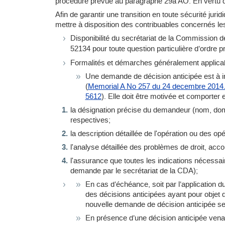
procédure prévue au paragraphe 29a AO. En vertu de
Afin de garantir une transition en toute sécurité jur
mettre à disposition des contribuables concernés les
Disponibilité du secrétariat de la Commission d
52134 pour toute question particulière d’ordre 
Formalités et démarches généralement applica
Une demande de décision anticipée est à i
(
Memorial A No 257 du 24 decembre 2014.
5612
). Elle doit être motivée et comporter 
la désignation précise du demandeur (nom, domic
respectives;
la description détaillée de l'opération ou des o
l'analyse détaillée des problèmes de droit, ac
l'assurance que toutes les indications nécessa
demande par le secrétariat de la CDA);
En cas d’échéance, soit par l’application d
des décisions anticipées ayant pour objet 
nouvelle demande de décision anticipée selo
En présence d’une décision anticipée vena