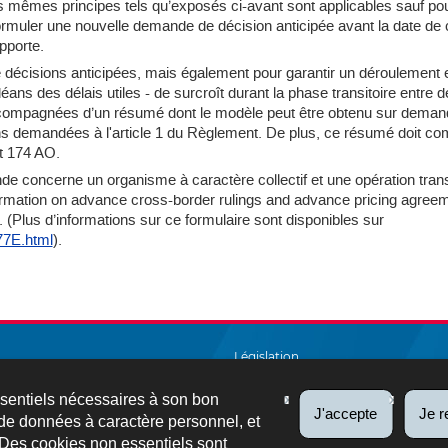
les mêmes principes tels qu’exposés ci-avant sont applicables sauf pour 
muler une nouvelle demande de décision anticipée avant la date de clô
pporte.
 décisions anticipées, mais également pour garantir un déroulement 
ans des délais utiles - de surcroît durant la phase transitoire entre de
ompagnées d’un résumé dont le modèle peut être obtenu sur demande 
ions demandées à l'article 1 du Règlement. De plus, ce résumé doit c
t 174 AO.
e concerne un organisme à caractère collectif et une opération transf
formation on advance cross-border rulings and advance pricing agreem
 (Plus d’informations sur ce formulaire sont disponibles sur
77E.html
).
Législation
Salarié et pensionné
ssentiels nécessaires à son bon
J'accepte
Je r
de données à caractère personnel, et
A à Z
 Des cookies non essentiels sont