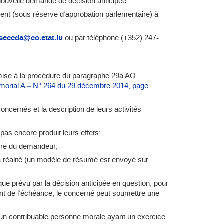
nouvelle demande de décision anticipée.
résent (sous réserve d’approbation parlementaire) à
seccda@co.etat.lu
ou par téléphone (+352) 247-
umise à la procédure du paragraphe 29a AO
orial A – N° 264 du 29 décembre 2014, page
ncernés et la description de leurs activités
pas encore produit leurs effets;
ropre du demandeur;
a réalité (un modèle de résumé est envoyé sur
que prévu par la décision anticipée en question, pour
ent de l’échéance, le concerné peut soumettre une
 un contribuable personne morale ayant un exercice