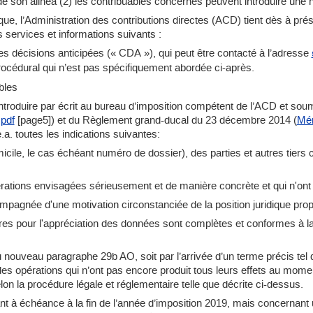
 son alinéa (2) les contribuables concernés peuvent introduire une 
idique, l’Administration des contributions directes (ACD) tient dès à p
 services et informations suivants :
es décisions anticipées (« CDA »), qui peut être contacté à l’adresse
procédural qui n’est pas spécifiquement abordée ci-après.
bles
ntroduire par écrit au bureau d’imposition compétent de l’ACD et so
pdf
[page5]) et du Règlement grand-ducal du 23 décembre 2014 (
Mém
e.a. toutes les indications suivantes:
ile, le cas échéant numéro de dossier), des parties et autres tiers co
pérations envisagées sérieusement et de manière concrète et qui n'ont 
compagnée d'une motivation circonstanciée de la position juridique p
ires pour l'appréciation des données sont complètes et conformes à l
u nouveau paragraphe 29b AO, soit par l’arrivée d’un terme précis tel 
des opérations qui n’ont pas encore produit tous leurs effets au mom
n la procédure légale et réglementaire telle que décrite ci-dessus.
nt à échéance à la fin de l’année d’imposition 2019, mais concernant