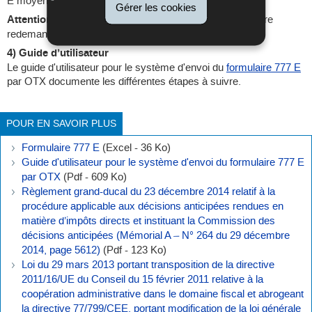
E moyennant l’outil OTX.
Gérer les cookies
Attention
: Cette invitation expire après 15 jours et doit être
redemandée en cas de non utilisation.
4) Guide d’utilisateur
Le guide d'utilisateur pour le système d'envoi du
formulaire 777 E
par OTX documente les différentes étapes à suivre.
POUR EN SAVOIR PLUS
Formulaire 777 E
(Excel - 36 Ko)
Guide d'utilisateur pour le système d'envoi du formulaire 777 E
par OTX
(Pdf - 609 Ko)
Règlement grand-ducal du 23 décembre 2014 relatif à la
procédure applicable aux décisions anticipées rendues en
matière d’impôts directs et instituant la Commission des
décisions anticipées (Mémorial A – N° 264 du 29 décembre
2014, page 5612)
(Pdf - 123 Ko)
Loi du 29 mars 2013 portant transposition de la directive
2011/16/UE du Conseil du 15 février 2011 relative à la
coopération administrative dans le domaine fiscal et abrogeant
la directive 77/799/CEE, portant modification de la loi générale