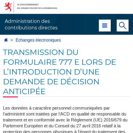
Aller
Aller
à
au
la
contenu
Administration des
Menu principal
Re
navigation
contributions directes
Accueil
Échanges électroniques
TRANSMISSION DU
FORMULAIRE 777 E LORS DE
L’INTRODUCTION D’UNE
DEMANDE DE DÉCISION
ANTICIPÉE
Les données à caractère personnel communiquées par
l’administré sont traitées par l’ACD en qualité de responsable du
traitement et en conformité avec le Règlement (UE) 2016/679 du
Parlement Européen et du Conseil du 27 avril 2016 relatif à la
protection des personnes physiques à l'égard du traitement des