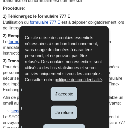
transmission du formulaire est comme suit:
Procédure
:
1) Téléchargez le formulaire 777 E
L’utilisation du
formulaire 777 E
est à déposer obligatoirement lors
de l’introduction d’une demande de DFA.
2) Remplissez le formulaire 777 E
Ce site utilise des cookies essentiels
Le
formulaire 777 E
est à remplir par le demandeur ou son
nécessaires à son bon fonctionnement,
mandataire en bonne et due forme, conformément aux
sans usage de données à caractère
instructions qu’il contient.
personnel, et ne pouvant pas être
3) Transmettez le formulaire moyennant l’outil OTX
refusés. Des cookies non essentiels sont
Pour des raisons de secret fiscal et de protection des données
utilisés à des fins statistiques et seront
personnelles, l’envoi du formulaire 777 E par un canal non-
activés uniquement si vous les acceptez.
sécurisé (email, USB, etc.) est interdit. Le transfert du formulaire
Consulter notre
politique de confidentialité
.
doit impérativement se faire moyennant l’outil OTX (One-Time-
Exchange) qui représente un canal sécurisé.
J'accepte
Afin de pouvoir utiliser l’outil OTX, il faut adresser au préalable un
email au secrétariat de la CDA (SECCDA) à l’adresse suivante:
seccda@co.etat.lu
Je refuse
Le SECCDA répondra au demandeur ou son mandataire en lui
envoyant une invitation de chargement sécurisé du formulaire 777