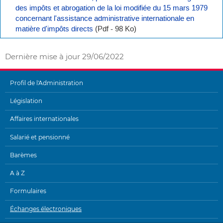
des impôts et abrogation de la loi modifiée du 15 mars 1979
concernant l'assistance administrative internationale en
matière d'impôts directs
(Pdf - 98 Ko)
Dernière mise à jour
29/06/2022
Profil de l'Administration
MENU
Législation
DE
Affaires internationales
NAVIGATION
Salarié et pensionné
Barèmes
A à Z
Formulaires
Échanges électroniques