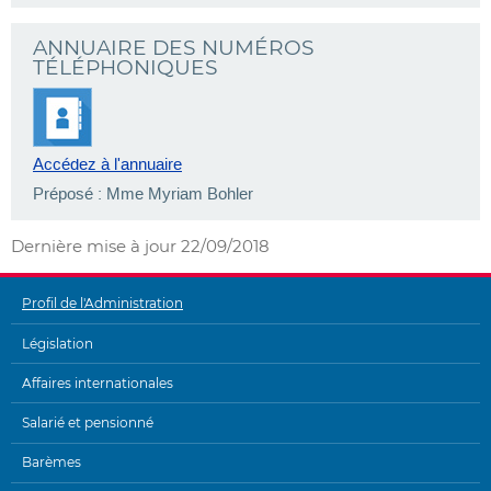
ANNUAIRE DES NUMÉROS
TÉLÉPHONIQUES
Accédez à l'annuaire
Préposé : Mme Myriam Bohler
Dernière mise à jour
22/09/2018
Profil de l'Administration
MENU
Législation
DE
Affaires internationales
NAVIGATION
Salarié et pensionné
Barèmes