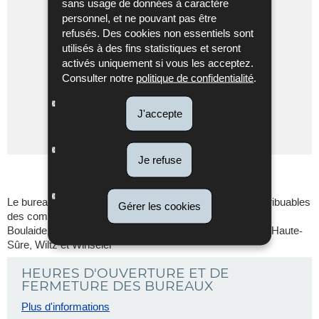
sans usage de données à caractère
personnel, et ne pouvant pas être
Tél. :
(+352) 247-52480
refusés. Des cookies non essentiels sont
Fax :
(+352) 247-53030
utilisés à des fins statistiques et seront
activés uniquement si vous les acceptez.
Consulter notre
politique de confidentialité
.
(+352)
pphwil@co.etat.lu
Itinéraire
247-
de Wiltz
J'accepte
Localisez sur la carte
52480
Je refuse
Le bureau d'imposition Wiltz est compétent pour les contribuables
Gérer les cookies
des communes de
Boulaide, Esch-sur-Sûre, Goesdorf, Kiischpelt, Lac de la Haute-
Sûre, Wiltz et Winseler
HEURES D'OUVERTURE ET DE
FERMETURE DES BUREAUX
Plus d'informations