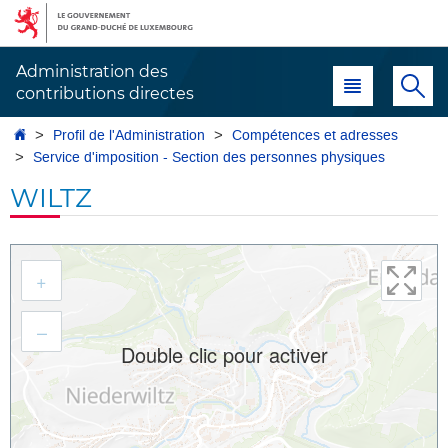
Aller
Aller
à
au
la
contenu
Administration des
Menu principal
Re
navigation
contributions directes
Accueil
Profil de l'Administration
Compétences et adresses
Service d'imposition - Section des personnes physiques
WILTZ
Aller
à
+
l'adresse
–
Double clic pour activer