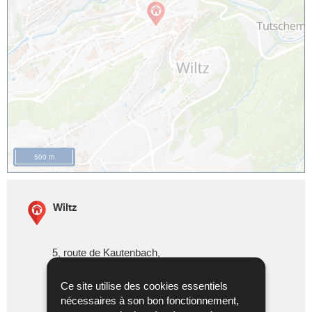
500 m
Wiltz
5, route de Kautenbach,
L-9534
Wiltz
Luxembourg
Ce site utilise des cookies essentiels
Adresse postale :
nécessaires à son bon fonctionnement,
B.P. 20 L-9501 Wiltz