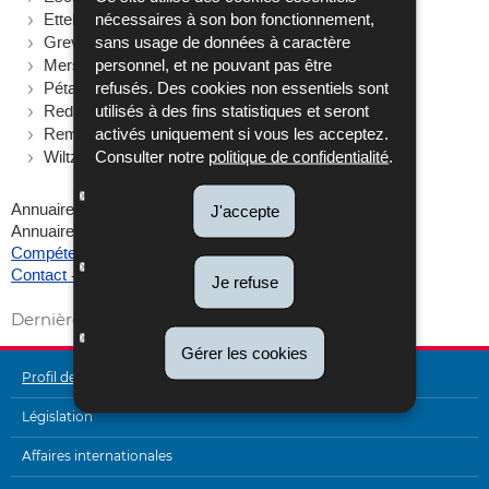
Ettelbruck: (+352) 247-52478
nécessaires à son bon fonctionnement,
Grevenmacher: (+352) 2475 2475
sans usage de données à caractère
Mersch: (+352) 247-52489
personnel, et ne pouvant pas être
Pétange: (+352) 2475 2475
refusés. Des cookies non essentiels sont
Redange-sur-Attert: (+352) 247-52488
utilisés à des fins statistiques et seront
Remich: (+352) 2475 2475
activés uniquement si vous les acceptez.
Wiltz: (+352) 247-52480
Consulter notre
politique de confidentialité
.
Annuaire
des agents par service
J'accepte
Annuaire
alphabétique des agents
Compétences et adresses
Contact - Helpline
Je refuse
Dernière mise à jour
01/07/2026
Gérer les cookies
Profil de l'Administration
MENU
Législation
DE
Affaires internationales