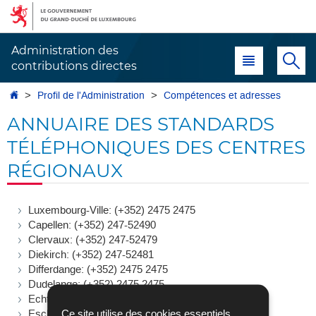
Aller
Aller
à
au
la
contenu
Administration des
Menu principal
Re
navigation
contributions directes
Accueil
Profil de l'Administration
Compétences et adresses
ANNUAIRE DES STANDARDS
TÉLÉPHONIQUES DES CENTRES
RÉGIONAUX
Luxembourg-Ville: (+352) 2475 2475
Capellen: (+352) 247-52490
Clervaux: (+352) 247-52479
Diekirch: (+352) 247-52481
Differdange: (+352) 2475 2475
Dudelange: (+352) 2475 2475
Echternach: (+352) 2475 2475
Esch: (+352) 2475 2475
Ce site utilise des cookies essentiels