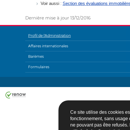
Voir aussi :
Section des évaluations immobilièr
Dernière mise à jour
13/12/2016
Profil de l'Administration
MENU
Affaires internationales
DE
Barèmes
NAVIGATION
Formulaires
Ce site utilise des cookies e
fonctionnement, sans usage 
ne pouvant pas être refusés.