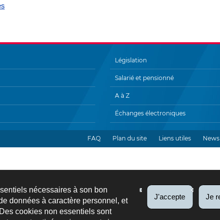
es
Législation
Salarié et pensionné
A à Z
Échanges électroniques
FAQ
Plan du site
Liens utiles
Newsl
ssentiels nécessaires à son bon
J'accepte
Je r
de données à caractère personnel, et
 Des cookies non essentiels sont