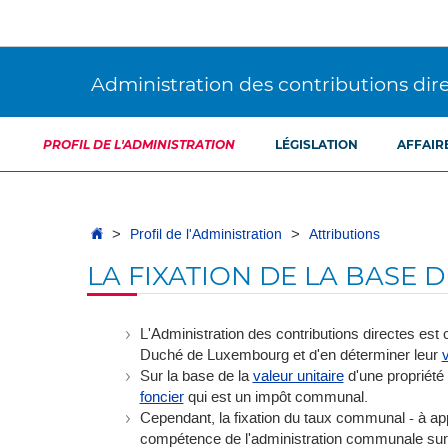
Aller
Aller
à
au
la
contenu
navigation
Administration des contributions dir
PROFIL DE L'ADMINISTRATION
LÉGISLATION
AFFAIR
Accueil
Profil de l'Administration
Attributions
LA FIXATION DE LA BASE 
L'Administration des contributions directes est 
Duché de Luxembourg et d'en déterminer leur
v
Sur la base de la
valeur unitaire
d'une propriété 
foncier
qui est un impôt communal.
Cependant, la fixation du taux communal - à appl
compétence de l'administration communale sur le 