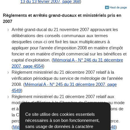
13 du 13 février 2007, page 368
)
Règlements et arrêtés grand-ducaux et ministériels pris en
2007
Arrêté grand-ducal du 21 novembre 2007 approuvant les
délibérations des conseils communaux aux termes
desquelles ceux-ci ont fixé les taux multiplicateurs à
appliquer pour l’année d’imposition 2008 en matière d’impôt
foncier et en matière d’impôt commercial sur les bénéfices et
capital d'exploitation. (
Mémorial A - N° 246 du 31 décembre
2007, page 4554
)
Règlement ministériel du 21 décembre 2007 relatif à la
vérification périodique du service de métrologie de l'annéée
2008. (
Mémorial A - N° 245 du 31 décembre 2007, page
4549
)
Règlement ministériel du 21 décembre 2007 relatif aux
modalités d'affiliation à la Chambre de Commerce, au mode
et à la procédure d'établissement du rôle des cotisations de
Ce site utilise des cookies essentiels
la Chambre de Commerce et fixant la procédure de
nécessaires à son bon fonctionnement,
perception des cotisations de la Chambre de Commerce.
sans usage de données à caractère
(
Mémorial A - N° 245 du 31 décembre 2007, page 4548
)