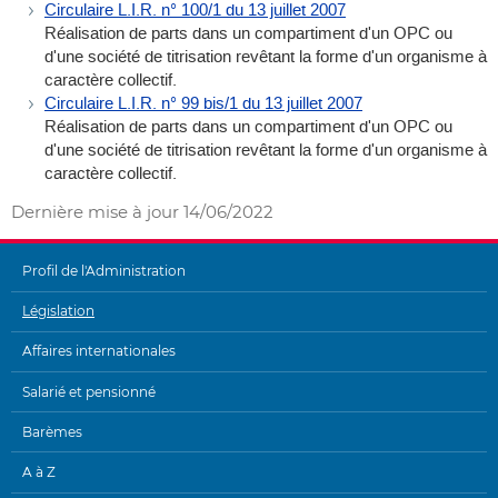
Circulaire L.I.R. n° 100/1 du 13 juillet 2007
Réalisation de parts dans un compartiment d'un OPC ou
d'une société de titrisation revêtant la forme d'un organisme à
caractère collectif.
Circulaire L.I.R. n° 99 bis/1 du 13 juillet 2007
Réalisation de parts dans un compartiment d'un OPC ou
d'une société de titrisation revêtant la forme d'un organisme à
caractère collectif.
Dernière mise à jour
14/06/2022
Profil de l'Administration
MENU
Législation
DE
Affaires internationales
NAVIGATION
Salarié et pensionné
Barèmes
A à Z