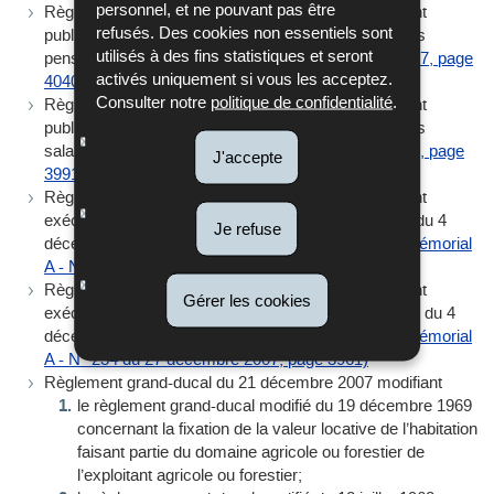
personnel, et ne pouvant pas être
Règlement grand-ducal du 21 décembre 2007 portant
refusés. Des cookies non essentiels sont
publication des barèmes de la retenue d’impôt sur les
utilisés à des fins statistiques et seront
pensions. (
Mémorial A - N° 235 du 27 décembre 2007, page
activés uniquement si vous les acceptez.
4040
)
Consulter notre
politique de confidentialité
.
Règlement grand-ducal du 21 décembre 2007 portant
publication des barèmes de la retenue d’impôt sur les
salaires. (
Mémorial A - N° 235 du 27 décembre 2007, page
J'accepte
3991
)
Règlement grand-ducal du 21 décembre 2007 portant
exécution de l’article 3bis, alinéa 3 de la loi modifiée du 4
Je refuse
décembre 1967 concernant l’impôt sur le revenu. (
Mémorial
A - N° 234 du 27 décembre 2007, page 3961)
Règlement grand-ducal du 21 décembre 2007 portant
Gérer les cookies
exécution de l’article 50bis, alinéa 6 de la loi modifiée du 4
décembre 1967 concernant l’impôt sur le revenu. (
Mémorial
A - N° 234 du 27 décembre 2007, page 3961)
Règlement grand-ducal du 21 décembre 2007 modifiant
le règlement grand-ducal modifié du 19 décembre 1969
concernant la fixation de la valeur locative de l’habitation
faisant partie du domaine agricole ou forestier de
l’exploitant agricole ou forestier;