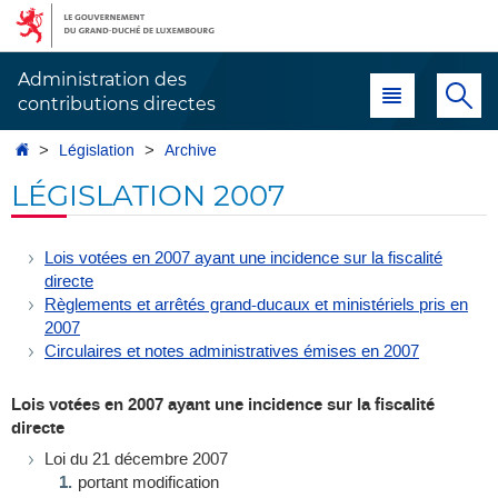
Aller
Aller
à
au
la
contenu
Administration des
Menu principal
Re
navigation
contributions directes
Accueil
Législation
Archive
LÉGISLATION 2007
Lois votées en 2007 ayant une incidence sur la fiscalité
directe
Règlements et arrêtés grand-ducaux et ministériels pris en
2007
Circulaires et notes administratives émises en 2007
Lois votées en 2007 ayant une incidence sur la fiscalité
directe
Loi du 21 décembre 2007
portant modification