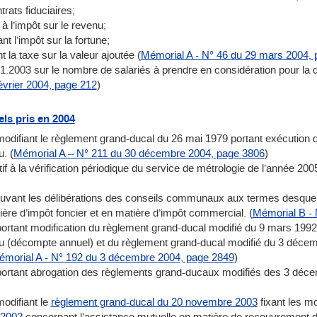
ntrats fiduciaires;
à l’impôt sur le revenu;
t l’impôt sur la fortune;
t la taxe sur la valeur ajoutée (
Mémorial A - N° 46 du 29 mars 2004,
.2003 sur le nombre de salariés à prendre en considération pour la d
évrier 2004, page 212
)
ls pris en 2004
ant le règlement grand-ducal du 26 mai 1979 portant exécution de l’art
. (
Mémorial A – N° 211 du 30 décembre 2004, page 3806
)
 à la vérification périodique du service de métrologie de l’année 2005
ant les délibérations des conseils communaux aux termes desquelles
ière d’impôt foncier et en matière d’impôt commercial. (
Mémorial B -
ant modification du règlement grand-ducal modifié du 9 mars 1992 por
 (décompte annuel) et du règlement grand-ducal modifié du 3 décemb
morial A - N° 192 du 3 décembre 2004, page 2849
)
rtant abrogation des règlements grand-ducaux modifiés des 3 déce
odifiant le
règlement grand-ducal du 20 novembre 2003
fixant les mo
 2002
concernant l’assistance mutuelle en matière de recouvremen