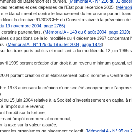
ommunes de Bastendorf et Fouhren. (
Mémorial A - N° 216 du 31 déc
es recettes et des dépenses de l'Etat pour l'exercice 2005. (
Mémoria
tre le blanchiment et contre le financement du terrorisme portant tran
iant la directive 91/308/CEE du Conseil relative à la prévention de l’
 du 19 novembre 2004, page 2766)
 certains partenariats. (
Mémorial A - 143 du 6 août 2004, page 2020
)
taines dispositions de la loi modifiée du 4 décembre 1967 concernant l’
rs. (
Mémorial A - N° 129 du 19 juillet 2004, page 1878
)
ur les transports publics et modifiant la loi modifiée du 12 juin 1965 su
vril 1999 portant création d'un droit à un revenu minimum garanti, telle
2004 portant création d’un établissement public nommé « Centre de M
mbre 1973 autorisant la création d’une société anonyme pour l’appro
)
oi du 15 juin 2004 relative à la Société d'investissement en capital à 
à l'impôt sur le revenu;
t l'impôt sur la fortune;
cernant l'impôt commercial communal;
t la taxe sur la valeur ajoutée;
nant les organismes de placement collectif. (
Mémorial A - N° 95 du 