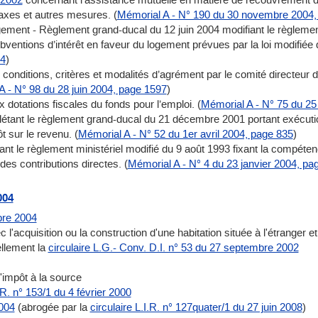
 taxes et autres mesures. (
Mémorial A - N° 190 du 30 novembre 2004,
gement - Règlement grand-ducal du 12 juin 2004 modifiant le règlement 
ventions d’intérêt en faveur du logement prévues par la loi modifiée 
44
)
onditions, critères et modalités d’agrément par le comité directeur du 
A - N° 98 du 28 juin 2004, page 1597
)
dotations fiscales du fonds pour l’emploi. (
Mémorial A - N° 75 du 25
nt le règlement grand-ducal du 21 décembre 2001 portant exécution de
 sur le revenu. (
Mémorial A - N° 52 du 1er avril 2004, page 835
)
ant le règlement ministériel modifié du 9 août 1993 fixant la compéten
des contributions directes. (
Mémorial A - N° 4 du 23 janvier 2004, pa
004
bre 2004
c l'acquisition ou la construction d'une habitation située à l'étranger 
ellement la
circulaire L.G.- Conv. D.I. n° 53 du 27 septembre 2002
'impôt à la source
I.R. n° 153/1 du 4 février 2000
2004
(abrogée par la
circulaire L.I.R. n° 127quater/1 du 27 juin 2008
)