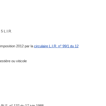
 5 L.I.R.
'imposition 2012 par la
circulaire L.I.R. n° 99/1 du 12
estière ou viticole
./N.S. n° 132 du 17 juin 1988