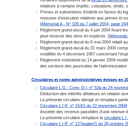
relatives à certains impôts, cotisations, droits,
Primes et subventions d'intérêt en faveur du lo
mesures d’exécution relatives aux primes et sub
(
Mémorial A - N° 105 du 7 juillet 2004, page 16
Règlement grand-ducal du 4 juin 2004 fixant les c
peut recevoir des dons en espèces. (
Mémorial 
Règlement grand-ducal du 6 mai 2004 relatif aux 
Règlement grand-ducal du 31 mars 2004 compléta
modifiée du 4 décembre 1967 concernant l'impôt
Règlement ministériel du 14 janvier 2004 modifi
des sections des poursuites de l’administration 
Circulaires et notes administratives émises en 2
Circulaire L.G.- Conv. D.I. n° 53a du 24 novem
Déduction des intérêts débiteurs en relation ave
La présente circulaire abroge et remplace parti
Circulaire L.I.R. n° 153/1 du 22 novembre 2004
Assiette des revenus passibles d'une retenue d
La présente circulaire remplace la
circulaire L.
Circulaire L.I.R. n° 127quater/1 du 26 octobre 