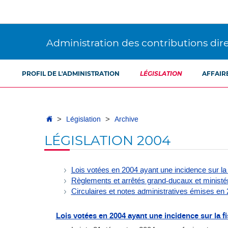
Aller
Aller
à
au
la
contenu
navigation
Administration des contributions dir
PROFIL DE L'ADMINISTRATION
LÉGISLATION
AFFAIR
Accueil
Législation
Archive
LÉGISLATION 2004
Lois votées en 2004 ayant une incidence sur la f
Règlements et arrêtés grand-ducaux et ministér
Circulaires et notes administratives émises en
Lois votées en 2004 ayant une incidence sur la fis