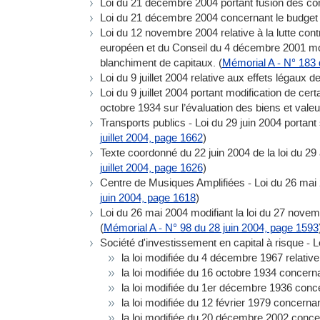
Loi du 21 décembre 2004 portant fusion des c
Loi du 21 décembre 2004 concernant le budget d
Loi du 12 novembre 2004 relative à la lutte con
européen et du Conseil du 4 décembre 2001 modif
blanchiment de capitaux. (
Mémorial A - N° 183
Loi du 9 juillet 2004 relative aux effets légaux de
Loi du 9 juillet 2004 portant modification de cer
octobre 1934 sur l’évaluation des biens et valeu
Transports publics - Loi du 29 juin 2004 portant s
juillet 2004, page 1662
)
Texte coordonné du 22 juin 2004 de la loi du 29 a
juillet 2004, page 1626
)
Centre de Musiques Amplifiées - Loi du 26 mai 
juin 2004, page 1618
)
Loi du 26 mai 2004 modifiant la loi du 27 nove
(
Mémorial A - N° 98 du 28 juin 2004, page 1593
Société d'investissement en capital à risque - L
la loi modifiée du 4 décembre 1967 relative 
la loi modifiée du 16 octobre 1934 concernan
la loi modifiée du 1er décembre 1936 con
la loi modifiée du 12 février 1979 concernan
la loi modifiée du 20 décembre 2002 concer