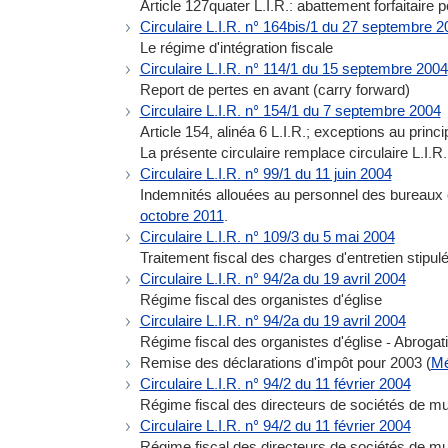
Article 127quater L.I.R.: abattement forfaitaire 
Circulaire L.I.R. n° 164bis/1 du 27 septembre 2
Le régime d'intégration fiscale
Circulaire L.I.R. n° 114/1 du 15 septembre 2004
Report de pertes en avant (carry forward)
Circulaire L.I.R. n° 154/1 du 7 septembre 2004
Article 154, alinéa 6 L.I.R.; exceptions au princip
La présente circulaire remplace circulaire L.I.R.
Circulaire L.I.R. n° 99/1 du 11 juin 2004
Indemnités allouées au personnel des bureaux él
octobre 2011
.
Circulaire L.I.R. n° 109/3 du 5 mai 2004
Traitement fiscal des charges d'entretien stipulée
Circulaire L.I.R. n° 94/2a du 19 avril 2004
Régime fiscal des organistes d'église
Circulaire L.I.R. n° 94/2a du 19 avril 2004
Régime fiscal des organistes d'église - Abrogat
Remise des déclarations d'impôt pour 2003 (
Mé
Circulaire L.I.R. n° 94/2 du 11 février 2004
Régime fiscal des directeurs de sociétés de mu
Circulaire L.I.R. n° 94/2 du 11 février 2004
Régime fiscal des directeurs de sociétés de mus