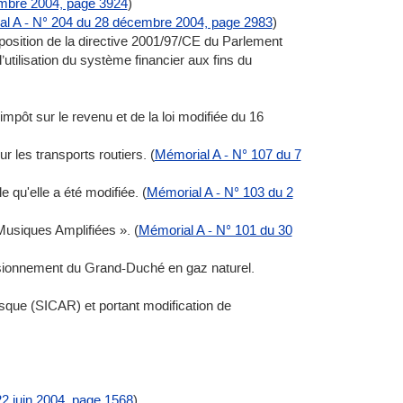
embre 2004, page 3924
)
l A - N° 204 du 28 décembre 2004, page 2983
)
sposition de la directive 2001/97/CE du Parlement
utilisation du système financier aux fins du
impôt sur le revenu et de la loi modifiée du 16
r les transports routiers. (
Mémorial A - N° 107 du 7
 qu'elle a été modifiée. (
Mémorial A - N° 103 du 2
usiques Amplifiées ». (
Mémorial A - N° 101 du 30
visionnement du Grand-Duché en gaz naturel.
risque (SICAR) et portant modification de
22 juin 2004, page 1568
)