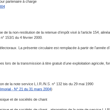
pour partenaire à charge
004
e de la non-restitution de la retenue d’impôt visé à l’article 154, alinéa
 n° 153/1 du 4 février 2000.
ectoraux. La présente circulaire est remplacée à partir de l'année d
s lors de la transmission à titre gratuit d'une exploitation agricole, for
ion de la note service L.I.R./N.S. n° 132 bis du 29 mai 1990
morial - N° 21 du 31 mars 2004
)
sique et de sociétés de chant
ique et de sociétés de chant - abrogation de la note de service L.I.R