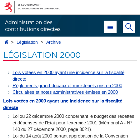
Aller
Aller
à
au
la
contenu
Administration des
Menu principal
Re
navigation
contributions directes
Accueil
Législation
Archive
LÉGISLATION 2000
Lois votées en 2000 ayant une incidence sur la fiscalité
directe
Règlements grand-ducaux et ministériels pris en 2000
Circulaires et notes administratives émises en 2000
Lois votées en 2000 ayant une incidence sur la fiscalité
directe
Loi du 22 décembre 2000 concernant le budget des recettes
et dépenses de l'Etat pour l'exercice 2001 (Mémorial A - N°
140 du 27 décembre 2000, page 3021).
Loi du 14 août 2000 portant approbation de la Convention