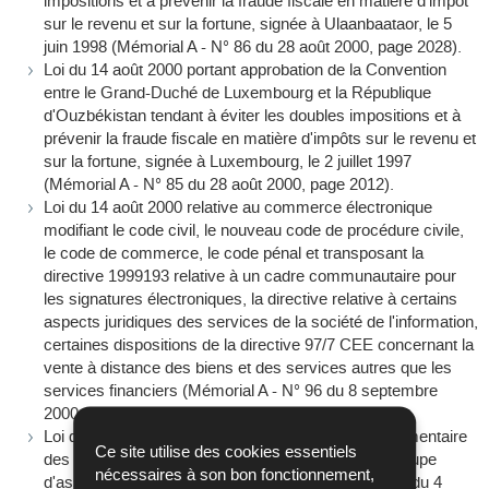
impositions et à prévenir la fraude fiscale en matière d'impôt
sur le revenu et sur la fortune, signée à Ulaanbaataor, le 5
juin 1998 (Mémorial A - N° 86 du 28 août 2000, page 2028).
Loi du 14 août 2000 portant approbation de la Convention
entre le Grand-Duché de Luxembourg et la République
d'Ouzbékistan tendant à éviter les doubles impositions et à
prévenir la fraude fiscale en matière d'impôts sur le revenu et
sur la fortune, signée à Luxembourg, le 2 juillet 1997
(Mémorial A - N° 85 du 28 août 2000, page 2012).
Loi du 14 août 2000 relative au commerce électronique
modifiant le code civil, le nouveau code de procédure civile,
le code de commerce, le code pénal et transposant la
directive 1999193 relative à un cadre communautaire pour
les signatures électroniques, la directive relative à certains
aspects juridiques des services de la société de l'information,
certaines dispositions de la directive 97/7 CEE concernant la
vente à distance des biens et des services autres que les
services financiers (Mémorial A - N° 96 du 8 septembre
2000, page 2176).
Loi du 8 août 2000 relative à la surveillance complémentaire
Ce site utilise des cookies essentiels
des entreprises d'assurances faisant partie d'un groupe
nécessaires à son bon fonctionnement,
d'assurance et modifiant entre autres la loi modifiée du 4