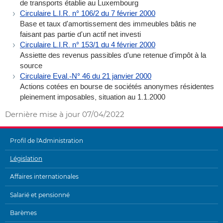
de transports établie au Luxembourg
Circulaire L.I.R. n° 106/2 du 7 février 2000
Base et taux d'amortissement des immeubles bâtis ne
faisant pas partie d'un actif net investi
Circulaire L.I.R. n° 153/1 du 4 février 2000
Assiette des revenus passibles d'une retenue d'impôt à la
source
Circulaire Eval.-N° 46 du 21 janvier 2000
Actions cotées en bourse de sociétés anonymes résidentes
pleinement imposables, situation au 1.1.2000
Dernière mise à jour
07/04/2022
Profil de l'Administration
MENU
Législation
DE
Affaires internationales
NAVIGATION
Salarié et pensionné
Barèmes