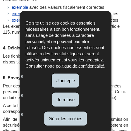
exemple
avec des valeurs fiscalement correctes,
exemple #1
avec des valeurs fiscalement non correctes,
exemple #2
avec des valeurs fiscalement non correctes.
Ce site utilise des cookies essentiels
Les exemples et les calculs y contenus se basent sur l'article
nécessaires à son bon fonctionnement,
115, numéro 13a L.I.R.
sans usage de données à caractère
personnel, et ne pouvant pas être
refusés. Des cookies non essentiels sont
4. Délais
utilisés à des fins statistiques et seront
Les fichiers sont à transmettre au moment de la mise à
activés uniquement si vous les acceptez.
disposition de la prime participative.
Consulter notre
politique de confidentialité
.
5. Envoyer le formulaire
J'accepte
Pour des raisons de secret fiscal et de protection des données
personnelles, l’envoi de la notification par email est interdit. Celui-
ci doit se faire moyennant l’outil OTX (One-Time-Exchange).
Je refuse
A cette fin, il faut que l’ACD vous envoie une invitation
correspondante par email.
Gérer les cookies
Afin de recevoir une telle invitation en vue d'une transmission
sécurisée, veuillez prendre contact avec le service compétent en