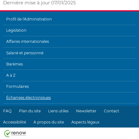
Dernière mise à jour
07/01/2025
Profil de l'Administration
MENU
Législation
DE
Affaires internationales
NAVIGATION
Salarié et pensionné
Barèmes
A à Z
Formulaires
Échanges électroniques
FAQ
Plan du site
Liens utiles
Newsletter
Contact
Accessibilité
A propos du site
Aspects légaux