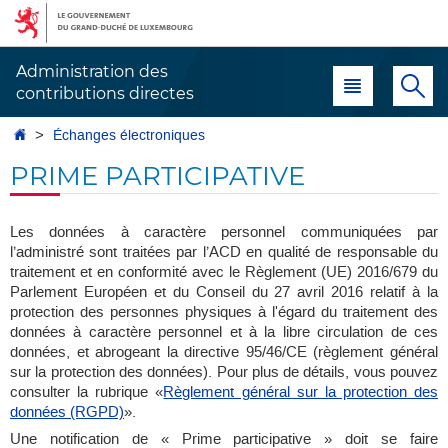
Aller
Aller
à
au
la
contenu
Administration des
Menu principal
Re
navigation
contributions directes
Accueil
Échanges électroniques
PRIME PARTICIPATIVE
Les données à caractère personnel communiquées par
l’administré sont traitées par l’ACD en qualité de responsable du
traitement et en conformité avec le Règlement (UE) 2016/679 du
Parlement Européen et du Conseil du 27 avril 2016 relatif à la
protection des personnes physiques à l'égard du traitement des
données à caractère personnel et à la libre circulation de ces
données, et abrogeant la directive 95/46/CE (règlement général
sur la protection des données). Pour plus de détails, vous pouvez
consulter la rubrique «
Règlement général sur la protection des
données (RGPD)
».
Une notification de « Prime participative » doit se faire