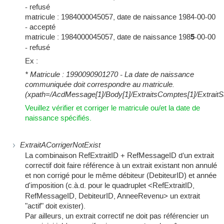
- refusé
matricule : 1984000045057, date de naissance 1984-00-00
- accepté
matricule : 1984000045057, date de naissance 198
5
-00-00
- refusé
Ex :
* Matricule : 1990090901270 - La date de naissance
communiquée doit correspondre au matricule.
(xpath=/AcdMessage[1]/Body[1]/ExtraitsComptes[1]/ExtraitSala
Veuillez vérifier et corriger le matricule ou/et la date de
naissance spécifiés.
ExtraitACorrigerNotExist
La combinaison RefExtraitID + RefMessageID d’un extrait
correctif doit faire référence à un extrait existant non annulé
et non corrigé pour le même débiteur (DebiteurID) et année
d'imposition
(c.à.d. pour le quadruplet <RefExtraitID,
RefMessageID, DebiteurID, AnneeRevenu> un extrait
"actif" doit exister).
Par ailleurs, un extrait correctif ne doit pas référencier un