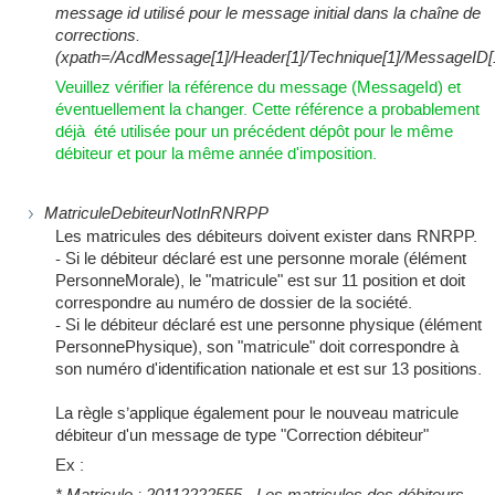
message id utilisé pour le message initial dans la chaîne de
corrections.
(xpath=/AcdMessage[1]/Header[1]/Technique[1]/MessageID[
Veuillez vérifier la référence du message (MessageId) et
éventuellement la changer. Cette référence a probablement
déjà été utilisée pour un précédent dépôt pour le même
débiteur et pour la même année d'imposition.
MatriculeDebiteurNotInRNRPP
Les matricules des débiteurs doivent exister dans RNRPP.
- Si le débiteur déclaré est une personne morale (élément
PersonneMorale), le "matricule" est sur 11 position et doit
correspondre au numéro de dossier de la société.
- Si le débiteur déclaré est une personne physique (élément
PersonnePhysique), son "matricule" doit correspondre à
son numéro d'identification nationale et est sur 13 positions.
La règle s’applique également pour le nouveau matricule
débiteur d'un message de type "Correction débiteur"
Ex :
* Matricule : 20112222555 - Les matricules des débiteurs