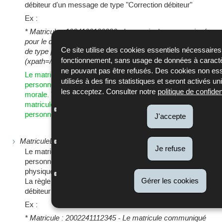
débiteur d'un message de type "Correction débiteur"
Ex :
* Matricule : 1984102180386 - Le matricule communiqué
pour le débiteur de type personne morale est un matricule
Ce site utilise des cookies essentiels nécessaire
de type personne physique.
fonctionnement, sans usage de données à caractè
(xpath=/AcdMessage[1]/Header[1]/Fonctionnel[1]/DebiteurDe
ne pouvant pas être refusés. Des cookies non ess
Le matricule communiqué pour le débiteur de type
utilisés à des fins statistiques et seront activés 
personne physique est un matricule de type personne
les acceptez. Consulter notre
politique de confident
morale. Veuillez corriger le matricule du débiteur par un
matricule de type personne physique ou modifier le type de
personne.
J'accepte
MatriculeDebiteurMoralIsPhysique
Je refuse
Le matricule communiqué pour le débiteur de type
personne morale est un matricule de type personne
physique.
La règle s’applique également pour le nouveau matricule
Gérer les cookies
débiteur d'un message de type "Correction débiteur"
Ex :
* Matricule : 2002241112345 - Le matricule communiqué