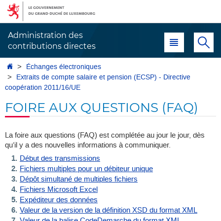
Aller
Aller
à
au
la
contenu
Administration des
Menu principal
Re
navigation
contributions directes
Accueil
Échanges électroniques
Extraits de compte salaire et pension (ECSP) - Directive
coopération 2011/16/UE
FOIRE AUX QUESTIONS (FAQ)
La foire aux questions (FAQ) est complétée au jour le jour, dès
qu’il y a des nouvelles informations à communiquer.
Début des transmissions
Fichiers multiples pour un débiteur unique
Dépôt simultané de multiples fichiers
Fichiers Microsoft Excel
Expéditeur des données
Valeur de la version de la définition XSD du format XML
Valeur de la balise CodeDemarche du format XML