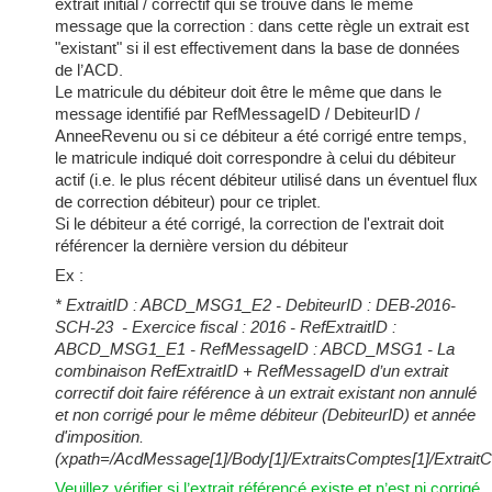
extrait initial / correctif qui se trouve dans le même
message que la correction : dans cette règle un extrait est
"existant" si il est effectivement dans la base de données
de l’ACD.
Le matricule du débiteur doit être le même que dans le
message identifié par RefMessageID / DebiteurID /
AnneeRevenu ou si ce débiteur a été corrigé entre temps,
le matricule indiqué doit correspondre à celui du débiteur
actif (i.e. le plus récent débiteur utilisé dans un éventuel flux
de correction débiteur) pour ce triplet.
Si le débiteur a été corrigé, la correction de l'extrait doit
référencer la dernière version du débiteur
Ex :
* ExtraitID : ABCD_MSG1_E2 - DebiteurID : DEB-2016-
SCH-23 - Exercice fiscal : 2016 - RefExtraitID :
ABCD_MSG1_E1 - RefMessageID : ABCD_MSG1 - La
combinaison RefExtraitID + RefMessageID d’un extrait
correctif doit faire référence à un extrait existant non annulé
et non corrigé pour le même débiteur (DebiteurID) et année
d'imposition.
(xpath=/AcdMessage[1]/Body[1]/ExtraitsComptes[1]/ExtraitCor
Veuillez vérifier si l’extrait référencé existe et n’est ni corrigé