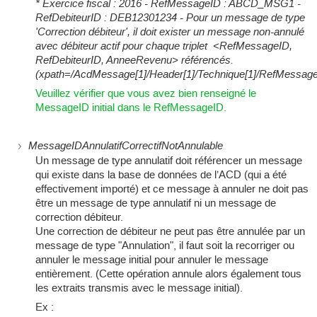
* Exercice fiscal : 2016 - RefMessageID : ABCD_MSG1 -
RefDebiteurID : DEB12301234 - Pour un message de type
'Correction débiteur', il doit exister un message non-annulé
avec débiteur actif pour chaque triplet <RefMessageID,
RefDebiteurID, AnneeRevenu> référencés.
(xpath=/AcdMessage[1]/Header[1]/Technique[1]/RefMessage
Veuillez vérifier que vous avez bien renseigné le
MessageID initial dans le RefMessageID.
MessageIDAnnulatifCorrectifNotAnnulable
Un message de type annulatif doit référencer un message
qui existe dans la base de données de l’ACD (qui a été
effectivement importé) et ce message à annuler ne doit pas
être un message de type annulatif ni un message de
correction débiteur.
Une correction de débiteur ne peut pas être annulée par un
message de type "Annulation", il faut soit la recorriger ou
annuler le message initial pour annuler le message
entièrement. (Cette opération annule alors également tous
les extraits transmis avec le message initial).
Ex :