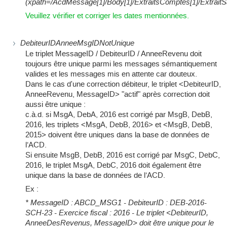
(xpath=/AcdMessage[1]/Body[1]/ExtraitsComptes[1]/ExtraitSala
Veuillez vérifier et corriger les dates mentionnées.
DebiteurIDAnneeMsgIDNotUnique
Le triplet MessageID / DebiteurID / AnneeRevenu doit
toujours être unique parmi les messages sémantiquement
valides et les messages mis en attente car douteux.
Dans le cas d'une correction débiteur, le triplet <DebiteurID,
AnneeRevenu, MessageID> "actif" après correction doit
aussi être unique :
c.à.d. si MsgA, DebA, 2016 est corrigé par MsgB, DebB,
2016, les triplets <MsgA, DebB, 2016> et <MsgB, DebB,
2015> doivent être uniques dans la base de données de
l’ACD.
Si ensuite MsgB, DebB, 2016 est corrigé par MsgC, DebC,
2016, le triplet MsgA, DebC, 2016 doit également être
unique dans la base de données de l’ACD.
Ex :
* MessageID : ABCD_MSG1 - DebiteurID : DEB-2016-
SCH-23 - Exercice fiscal : 2016 - Le triplet <DebiteurID,
AnneeDesRevenus, MessageID> doit être unique pour le