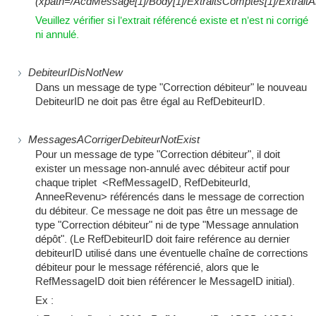
(xpath=/AcdMessage[1]/Body[1]/ExtraitsComptes[1]/ExtraitAnn
Veuillez vérifier si l’extrait référencé existe et n’est ni corrigé
ni annulé.
DebiteurIDisNotNew
Dans un message de type "Correction débiteur" le nouveau
DebiteurID ne doit pas être égal au RefDebiteurID.
MessagesACorrigerDebiteurNotExist
Pour un message de type "Correction débiteur", il doit
exister un message non-annulé avec débiteur actif pour
chaque triplet <RefMessageID, RefDebiteurId,
AnneeRevenu> référencés dans le message de correction
du débiteur. Ce message ne doit pas être un message de
type "Correction débiteur" ni de type "Message annulation
dépôt". (Le RefDebiteurID doit faire reférence au dernier
debiteurID utilisé dans une éventuelle chaîne de corrections
débiteur pour le message référencié, alors que le
RefMessageID doit bien référencer le MessageID initial).
Ex :