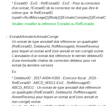
* ExtraitID : Ext1 - RefExtraitID : Ext1 - Pour la correction
d'un extrait, l'ExtraitID de la correction ne doit pas être le
même que le RefExtraitID.
(xpath=/AcdMessage[1]/Body[1]/ExtraitsComptes[1]/ExtraitCorr
Veuillez modifier la référence ExtraitId ou RefExtraitId.
ExtraitAAnnulerIsAnnuleCorrige
Un extrait de type annulatif doit référencer un quadruplet
(RefExtraitID, DebiteurId, RefMessageId, AnneeRevenu)
pour lequel un extrait actif (non annulé et non corrigé) existe
L'annulation d'un extrait doit référencer le dernier débiteurID
d'une éventuelle chaîne de correction débiteur pour cet
extrait (la dernière version)
Ex :
* DebiteurID : 2017-A004-H350 - Exercice fiscal : 2016 -
RefExtraitID : ABCD_MSG1-Ext1 - RefMessageID :
ABCD_MSG1 - Un extrait de type annulatif doit référencer
un quadruplet (RefExtraitID, DebiteurId, RefMessageId,
AnneeRevenu) pour lequel un extrait actif (non annulé et
non corrigé) existe.