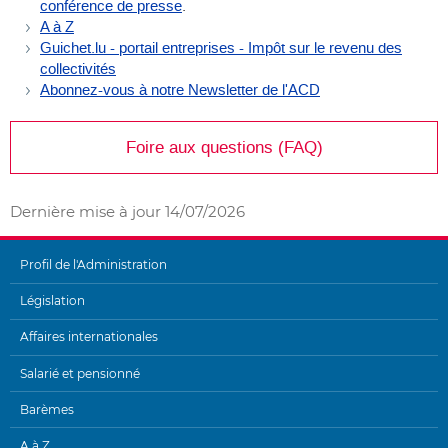
conférence de presse
.
A à Z
Guichet.lu - portail entreprises - Impôt sur le revenu des
collectivités
Abonnez-vous à notre Newsletter de l'ACD
Foire aux questions (FAQ)
Dernière mise à jour
14/07/2026
Profil de l'Administration
MENU
Législation
DE
Affaires internationales
NAVIGATION
Salarié et pensionné
Barèmes
A à Z