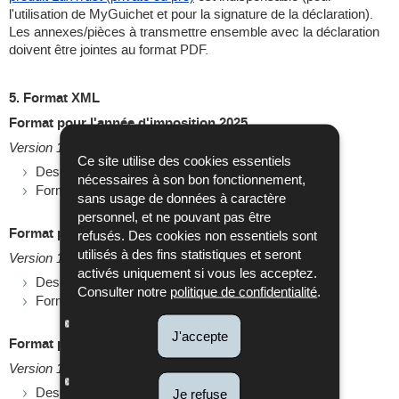
l'utilisation de MyGuichet et pour la signature de la déclaration).
Les annexes/pièces à transmettre ensemble avec la déclaration
doivent être jointes au format PDF.
5. Format XML
Format pour l'année d'imposition 2025
Version 1.01 du 17/06/2026
Ce site utilise des cookies essentiels
Descriptif du format XSD :
fichier PDF
nécessaires à son bon fonctionnement,
Format XSD :
fichier ZIP
sans usage de données à caractère
personnel, et ne pouvant pas être
Format pour l'année d'imposition 2024
refusés. Des cookies non essentiels sont
utilisés à des fins statistiques et seront
Version 1.03 du 22/06/2026
activés uniquement si vous les acceptez.
Descriptif du format XSD :
fichier PDF
Consulter notre
politique de confidentialité
.
Format XSD :
fichier ZIP
J'accepte
Format pour l'année d'imposition 2023
Version 1.03 du 22/06/2026
Descriptif du format XSD :
fichier PDF
Je refuse