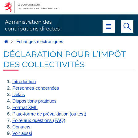
Aller
Aller
à
au
la
contenu
Administration des
Menu principal
Re
navigation
contributions directes
Accueil
Échanges électroniques
DÉCLARATION POUR L’IMPÔT
DES COLLECTIVITÉS
Introduction
Personnes concernées
Délais
Dispositions pratiques
Format XML
Plate-forme de prévalidation (ou test)
Foire aux questions (FAQ)
Contacts
Voir aussi