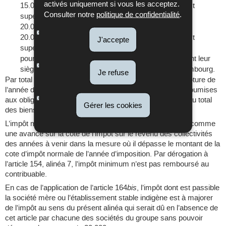
activés uniquement si vous les acceptez.
15.000 euros au minimum lorsque le total du bilan est
Consulter notre
politique de confidentialité
.
supérieur à 15.000.000 euros et inférieur ou égal à
20.000.000 euros,
20.000 euros au minimum lorsque le total du bilan est
J'accepte
supérieur à 20.000.000 euros
pour les autres organismes à caractère collectif ayant leur
siège social ou leur administration centrale au Luxembourg.
Je refuse
Par total du bilan, on entend le total du dernier bilan de clôture de
l’année d’imposition. Dans le chef des collectivités non soumises
aux obligations comptables, le total du bilan correspond au total
Gérer les cookies
des biens qui seraient à porter à l’actif d’un bilan.
L’impôt minimum perçu au titre de cet alinéa est à traiter comme
une avance sur la cote de l’impôt sur le revenu des collectivités
des années à venir dans la mesure où il dépasse le montant de la
cote d’impôt normale de l’année d’imposition. Par dérogation à
l’article 154, alinéa 7, l’impôt minimum n’est pas remboursé au
contribuable.
En cas de l’application de l’article 164
bis
, l’impôt dont est passible
la société mère ou l’établissement stable indigène est à majorer
de l’impôt au sens du présent alinéa qui serait dû en l’absence de
cet article par chacune des sociétés du groupe sans pouvoir