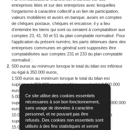
entreprises liées et sur des entreprises avec lesquelles
l’organisme à caractère collectif a un lien de participation,
valeurs mobilières et avoirs en banque, avoirs en comptes
de chèques postaux, chèques et encaisse, il y a lieu
d’entendre les biens qui sont ou seraient à comptabiliser aux
comptes 23, 41, 50 et 51 du plan comptable normalisé. Pour
l’application du présent numéro, les parts détenues dans des
entreprises communes en général sont supposées être
comptabilisées aux comptes 231 et 233 du plan comptable
normalisé ;
500 euros au minimum lorsque le total du bilan est inférieur
ou égal à 350.000 euros,
1.500 euros au minimum lorsque le total du bilan est
supérieur à 350.000 euros et inférieur ou égal à 2.000.000
euros,
Ce site utilise des cookies essentiels
5.000 euros au minimum lorsque le total du bilan est
nécessaires à son bon fonctionnement,
supérieur à 2.000.000 euros et inférieur ou égal à 10.000.000
sans usage de données à caractère
euros,
personnel, et ne pouvant pas être
10.000 euros au minimum lorsque le total du bilan est
refusés. Des cookies non essentiels sont
supérieur à 10.000.000 euros et inférieur ou égal à
utilisés à des fins statistiques et seront
15.000.000 euros,