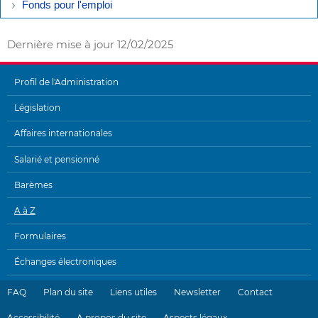
Fonds pour l'emploi
Dernière mise à jour
12/02/2025
Profil de l'Administration
MENU
Législation
DE
Affaires internationales
NAVIGATION
Salarié et pensionné
Barèmes
A à Z
Formulaires
Échanges électroniques
FAQ
Plan du site
Liens utiles
Newsletter
Contact
Accessibilité
A propos du site
Aspects légaux