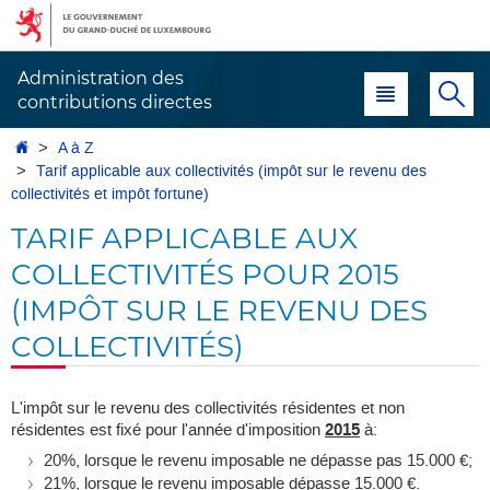
Aller
Aller
à
au
la
contenu
Administration des
Menu principal
Re
navigation
contributions directes
Accueil
A à Z
Tarif applicable aux collectivités (impôt sur le revenu des
collectivités et impôt fortune)
TARIF APPLICABLE AUX
COLLECTIVITÉS POUR 2015
(IMPÔT SUR LE REVENU DES
COLLECTIVITÉS)
L'impôt sur le revenu des collectivités résidentes et non
résidentes est fixé pour l'année d'imposition
2015
à:
20%, lorsque le revenu imposable ne dépasse pas 15.000 €;
21%, lorsque le revenu imposable dépasse 15.000 €.