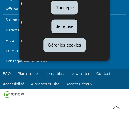
MENU
J'accepte
DE
Affaires internationales
NAVIGATION
Salarié et pensionné
Je refuse
Barèmes
A à Z
Gérer les cookies
Formulaires
Échanges électroniques
FAQ
Plan du site
Liens utiles
Newsletter
Contact
Accessibilité
A propos du site
Aspects légaux
Haut
de
page