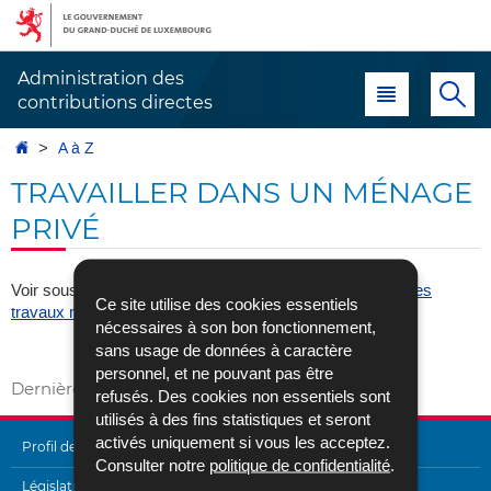
Aller
Aller
à
au
la
contenu
Administration des
Menu principal
Re
navigation
contributions directes
Accueil
A à Z
TRAVAILLER DANS UN MÉNAGE
PRIVÉ
Voir sous :
Imposition forfaitaire des salariés assumant des
Ce site utilise des cookies essentiels
travaux ménagers, la garde d'enfant, etc.
nécessaires à son bon fonctionnement,
Vers A à Z
sans usage de données à caractère
personnel, et ne pouvant pas être
Dernière mise à jour
02/05/2017
refusés. Des cookies non essentiels sont
utilisés à des fins statistiques et seront
activés uniquement si vous les acceptez.
Profil de l'Administration
Consulter notre
politique de confidentialité
.
Législation