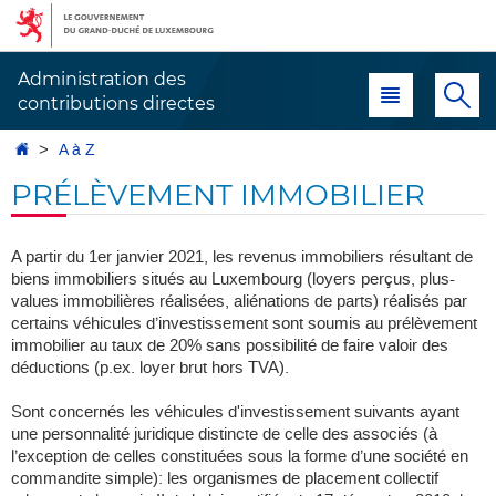
Aller
Aller
à
au
la
contenu
Administration des
Menu principal
Re
navigation
contributions directes
Accueil
A à Z
PRÉLÈVEMENT IMMOBILIER
A partir du 1er janvier 2021, les revenus immobiliers résultant de
biens immobiliers situés au Luxembourg (loyers perçus, plus-
values immobilières réalisées, aliénations de parts) réalisés par
certains véhicules d’investissement sont soumis au prélèvement
immobilier au taux de 20% sans possibilité de faire valoir des
déductions (p.ex. loyer brut hors TVA).
Sont concernés les véhicules d'investissement suivants ayant
une personnalité juridique distincte de celle des associés (à
l’exception de celles constituées sous la forme d’une société en
commandite simple): les organismes de placement collectif