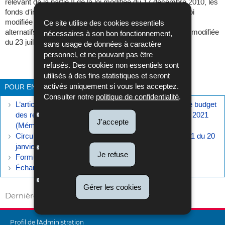
relevant de la partie II de la loi modifiée du 17 décembre 2010, les
fonds d’investissement spécialisés («FIS») visés par la loi
modifiée du 13 février 2007 et les fonds d’investissement
Ce site utilise des cookies essentiels
alternatifs réservés («FIAR») visés à l’article 1er de la loi modifiée
nécessaires à son bon fonctionnement,
du 23 juillet 2016.
sans usage de données à caractère
personnel, et ne pouvant pas être
refusés. Des cookies non essentiels sont
Vers A à Z
utilisés à des fins statistiques et seront
activés uniquement si vous les acceptez.
POUR EN SAVOIR PLUS
Consulter notre
politique de confidentialité
.
L’article 4 de la loi du 19 décembre 2020 concernant le budget
des recettes et des dépenses de l’Etat pour l’exercice 2021
J'accepte
(Mémorial A - N° 1061 du 23 décembre 2020, page 8).
Circulaire du directeur des contributions PRE_IMM n°1 du 20
janvier 2022
(Pdf - 269 Ko)
Je refuse
Formulaires
Échanges électroniques
Gérer les cookies
Dernière mise à jour
15/03/2022
Profil de l'Administration