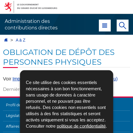
Aller
Aller
à
au
la
contenu
Administration des
Menu principal
Re
navigation
contributions directes
Accueil
A à Z
OBLIGATION DE DÉPÔT DES
PERSONNES PHYSIQUES
Voir
Imposition par voie d'assiette (impôt sur le revenu)
Ce site utilise des cookies essentiels
nécessaires à son bon fonctionnement,
Dernière mise à jour
02/05/2017
sans usage de données à caractère
personnel, et ne pouvant pas être
Profil de l'Administration
refusés. Des cookies non essentiels sont
utilisés à des fins statistiques et seront
MENU
Législation
activés uniquement si vous les acceptez.
DE
Consulter notre
politique de confidentialité
.
Affaires internationales