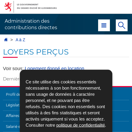
Aller
Aller
à
au
la
contenu
Administration des
Menu principal
Re
navigation
contributions directes
Accueil
A à Z
LOYERS PERÇUS
Voir sous:
Logement donné en location
Dernière mise à jour
18/07/2018
Ce site utilise des cookies essentiels
nécessaires à son bon fonctionnement,
sans usage de données à caractère
Profil de l'Administration
personnel, et ne pouvant pas être
MENU
Législation
refusés. Des cookies non essentiels sont
utilisés à des fins statistiques et seront
DE
Affaires internationales
activés uniquement si vous les acceptez.
NAVIGATION
Consulter notre
politique de confidentialité
.
Salarié et pensionné