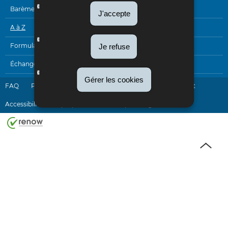
Barèmes
J'accepte
A à Z
Formulaires
Je refuse
Échanges électroniques
Gérer les cookies
FAQ
Plan du site
Liens utiles
Newsletter
Contact
Accessibilité
A propos du site
Aspects légaux
Haut
de
page